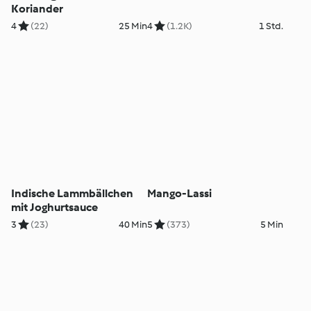
Koriander
4
(22)
25 Min
4
(1.2K)
1 Std.
Indische Lammbällchen
Mango-Lassi
mit Joghurtsauce
3
(23)
40 Min
5
(373)
5 Min