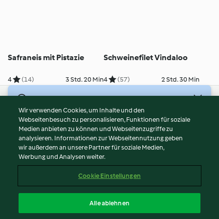
Safraneis mit Pistazie
Schweinefilet Vindaloo
4
(14)
3 Std. 20 Min
4
(57)
2 Std. 30 Min
© Copyright 2026
Wir verwenden Cookies, um Inhalte und den
Webseitenbesuch zu personalisieren, Funktionen für soziale
Nutzungsbedingungen
Medien anbieten zu können und Webseitenzugriffe zu
Datenschutzrichtlinien
analysieren. Informationen zur Webseitennutzung geben
Disclaimer
wir außerdem an unsere Partner für soziale Medien,
Werbung und Analysen weiter.
Impressum
Cookies
Cookie Einstellungen
Inhalt melden
Vertrag widerrufen
Alle ablehnen
Erklärung zur Barrierefreiheit