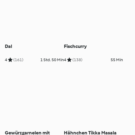
Dal
Fischcurry
4
(161)
1 Std. 50 Min
4
(138)
55 Min
Gewürzgarnelen mit
Hähnchen Tikka Masala