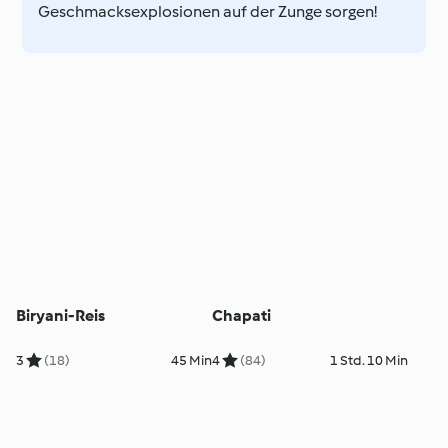
Geschmacksexplosionen auf der Zunge sorgen!
Biryani-Reis
Chapati
3
(18)
45 Min
4
(84)
1 Std. 10 Min