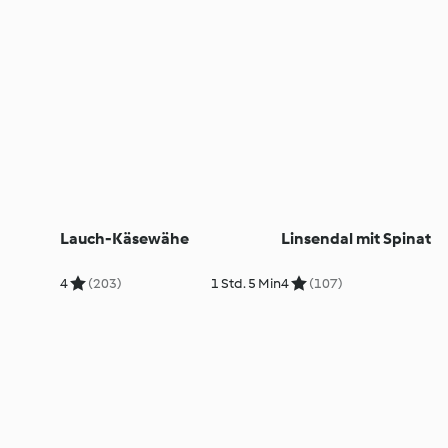
Lauch-Käsewähe
Linsendal mit Spinat
4
(203)
1 Std. 5 Min
4
(107)