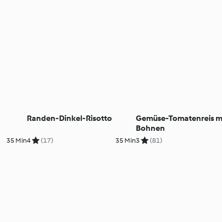
Randen-Dinkel-Risotto
Gemüse-Tomatenreis m
Bohnen
35 Min
4
(17)
35 Min
3
(81)