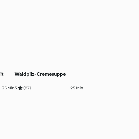
it
Waldpilz-Cremesuppe
35 Min
5
(87)
25 Min