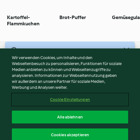
Kartoffel-
Brot-Puffer
Gemüsegula
Flammkuchen
© Copyright 2026
Wir verwenden Cookies, um Inhalte und den
Webseitenbesuch zu personalisieren, Funktionen für soziale
Nutzungsbedingungen
Medien anbieten zu können und Webseitenzugriffe zu
Datenschutzrichtlinien
analysieren. Informationen zur Webseitennutzung geben
Disclaimer
wir außerdem an unsere Partner für soziale Medien,
Werbung und Analysen weiter.
Impressum
Cookies
Cookie Einstellungen
Inhalt melden
Vertrag widerrufen
Alle ablehnen
Erklärung zur Barrierefreiheit
Deutsch
Cookies akzeptieren