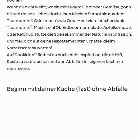
Kochen.
Wenn du nicht weißt, wohin mit all dem Obst oder Gemüse, gönn
dir und deinen Lieben doch einen frischen Smoothie aus dem
Thermomix®! Oder mach’s wie Oma – nur viel einfacher dank
Thermomix®: Mach’s ein! Ob Erdbeermarmelade, Apfelkompott
oder Ketchup: Nutze die Speisekammer der Natur je nach Saison,
und freu dich auf deine selbstgemachten Schätze, die im
Vorratsschrank warten!
Auf Cookidoo® findest du noch mehr Inspiration, die dir hilft,
Reste zu verbrauchen und den Abfall in der eigenen Küche zu
minimieren.
Beginn mit deiner Küche (fast) ohne Abfälle