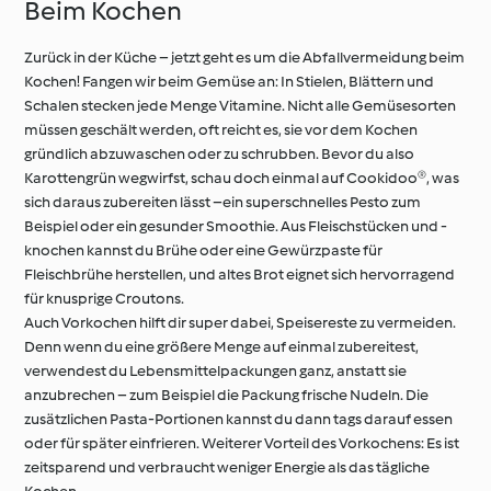
Beim Kochen
Zurück in der Küche – jetzt geht es um die Abfallvermeidung beim
Kochen! Fangen wir beim Gemüse an: In Stielen, Blättern und
Schalen stecken jede Menge Vitamine. Nicht alle Gemüsesorten
müssen geschält werden, oft reicht es, sie vor dem Kochen
gründlich abzuwaschen oder zu schrubben. Bevor du also
Karottengrün wegwirfst, schau doch einmal auf Cookidoo®, was
sich daraus zubereiten lässt –ein superschnelles Pesto zum
Beispiel oder ein gesunder Smoothie. Aus Fleischstücken und -
knochen kannst du Brühe oder eine Gewürzpaste für
Fleischbrühe herstellen, und altes Brot eignet sich hervorragend
für knusprige Croutons.
Auch Vorkochen hilft dir super dabei, Speisereste zu vermeiden.
Denn wenn du eine größere Menge auf einmal zubereitest,
verwendest du Lebensmittelpackungen ganz, anstatt sie
anzubrechen – zum Beispiel die Packung frische Nudeln. Die
zusätzlichen Pasta-Portionen kannst du dann tags darauf essen
oder für später einfrieren. Weiterer Vorteil des Vorkochens: Es ist
zeitsparend und verbraucht weniger Energie als das tägliche