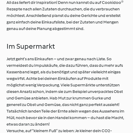
All das liefert dir Inspiration! Denn nun kannst du auf Cookidoo®
Rezepte nach allen Zutaten durchsuchen, die du verbrauchen
möchtest. Anschließend planst du deine Gerichte und erstellst
ganz einfach deine Einkaufsliste, bei der Zutaten und Mengen
genau auf deine Planung abgestimmt sind.
Im Supermarkt
Jetzt geht’s ans Einkaufen – und zwar genau nach Liste. So
vermeidest du Impulskäufe, die dazu führen, dass du mehr aufs
Kassenband legst, als du benötigst und später vielleicht einiges
wegwirfst. Achte bei deinen Einkäufen auf Produkte mit
möglichst wenig Verpackung. Viele Supermärkte unterstützen
diesen Ansatz schon, indem sie zum Beispiel unverpacktes Obst
und Gemüse anbieten. Hab Mut zur krummen Gurke und
generell zu Obst und Gemüse, das nicht ganz perfekt aussieht!
Tatsächlich landen Teile der Ernte allein wegen des Aussehens im
Müll, noch bevor sie in den Handel kommen – du hast die Macht,
etwas daran zu ändern!
Versuche, auf “kleinem Fuß” zu leben: Je kleiner dein CO2-