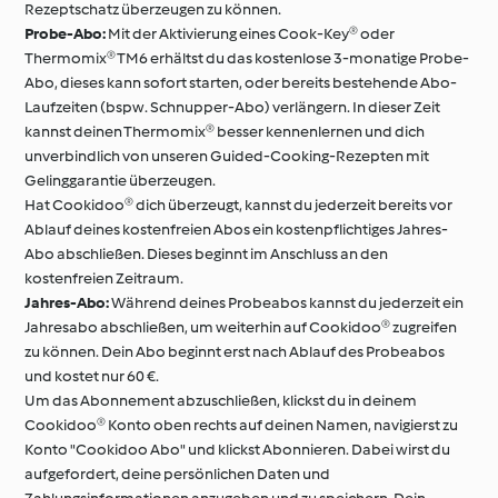
Rezeptschatz überzeugen zu können.
Probe-Abo:
Mit der Aktivierung eines Cook-Key® oder
Thermomix® TM6 erhältst du das kostenlose 3-monatige Probe-
Abo, dieses kann sofort starten, oder bereits bestehende Abo-
Laufzeiten (bspw. Schnupper-Abo) verlängern. In dieser Zeit
kannst deinen Thermomix® besser kennenlernen und dich
unverbindlich von unseren Guided-Cooking-Rezepten mit
Gelinggarantie überzeugen.
Hat Cookidoo® dich überzeugt, kannst du jederzeit bereits vor
Ablauf deines kostenfreien Abos ein kostenpflichtiges Jahres-
Abo abschließen. Dieses beginnt im Anschluss an den
kostenfreien Zeitraum.
Jahres-Abo:
Während deines Probeabos kannst du jederzeit ein
Jahresabo abschließen, um weiterhin auf Cookidoo® zugreifen
zu können. Dein Abo beginnt erst nach Ablauf des Probeabos
und kostet nur 60 €.
Um das Abonnement abzuschließen, klickst du in deinem
Cookidoo® Konto oben rechts auf deinen Namen, navigierst zu
Konto "Cookidoo Abo" und klickst Abonnieren. Dabei wirst du
aufgefordert, deine persönlichen Daten und