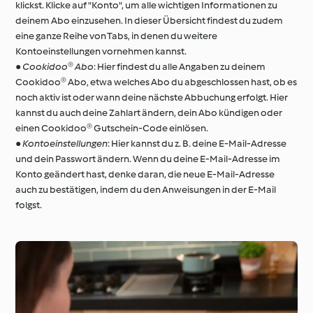
klickst. Klicke auf "Konto", um alle wichtigen Informationen zu
deinem Abo einzusehen. In dieser Übersicht findest du zudem
eine ganze Reihe von Tabs, in denen du weitere
Kontoeinstellungen vornehmen kannst.
●
Cookidoo® Abo
: Hier findest du alle Angaben zu deinem
Cookidoo® Abo, etwa welches Abo du abgeschlossen hast, ob es
noch aktiv ist oder wann deine nächste Abbuchung erfolgt. Hier
kannst du auch deine Zahlart ändern, dein Abo kündigen oder
einen Cookidoo® Gutschein-Code einlösen.
●
Kontoeinstellungen
: Hier kannst du z. B. deine E-Mail-Adresse
und dein Passwort ändern. Wenn du deine E-Mail-Adresse im
Konto geändert hast, denke daran, die neue E-Mail-Adresse
auch zu bestätigen, indem du den Anweisungen in der E-Mail
folgst.