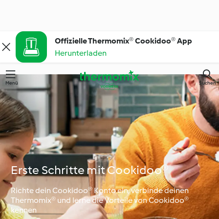
Offizielle Thermomix® Cookidoo® App
Herunterladen
Menü
Suchen
Erste Schritte mit Cookidoo®
Richte dein Cookidoo® Konto ein, verbinde deinen
Thermomix® und lerne die Vorteile von Cookidoo®
kennen