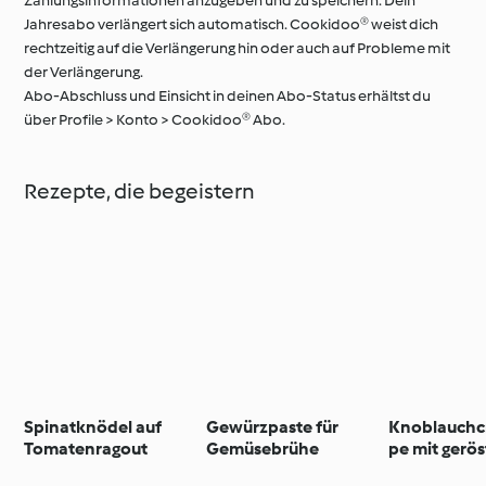
Zahlungsinformationen anzugeben und zu speichern. Dein
Jahresabo verlängert sich automatisch. Cookidoo® weist dich
rechtzeitig auf die Verlängerung hin oder auch auf Probleme mit
der Verlängerung.
Abo-Abschluss und Einsicht in deinen Abo-Status erhältst du
über Profile > Konto > Cookidoo® Abo.
Rezepte, die begeistern
Spinatknödel auf
Gewürzpaste für
Knoblauch
Tomatenragout
Gemüsebrühe
pe mit gerö
Bauernbrot