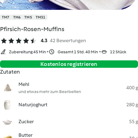
TM7
TM6
TM5
TM31
Pfirsich-Rosen-Muffins
4.3
42 Bewertungen
Zubereitung 45 Min
Gesamt 1 Std. 40 Min
12 Stück
Kostenlos registrieren
Zutaten
Mehl
400 g
und etwas mehr zum Bearbeiten
Naturjoghurt
280 g
Zucker
55 g
Butter