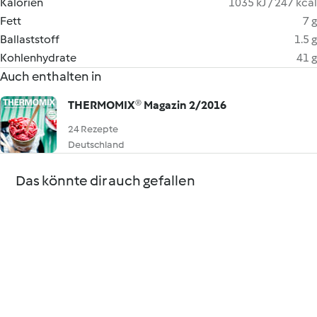
Kalorien
1035 kJ / 247 kcal
Fett
7 g
Ballaststoff
1.5 g
Kohlenhydrate
41 g
Auch enthalten in
THERMOMIX® Magazin 2/2016
24 Rezepte
Deutschland
Das könnte dir auch gefallen