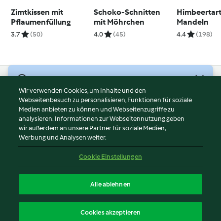
Zimtkissen mit
Schoko-Schnitten
Himbeertart
Pflaumenfüllung
mit Möhrchen
Mandeln
3.7
(50)
4.0
(45)
4.4
(198)
© Copyright 2026
Wir verwenden Cookies, um Inhalte und den
Webseitenbesuch zu personalisieren, Funktionen für soziale
Nutzungsbedingungen
Medien anbieten zu können und Webseitenzugriffe zu
Datenschutzrichtlinien
analysieren. Informationen zur Webseitennutzung geben
Disclaimer
wir außerdem an unsere Partner für soziale Medien,
Werbung und Analysen weiter.
Impressum
Cookies
Cookie Einstellungen
Inhalt melden
Vertrag widerrufen
Alle ablehnen
Erklärung zur Barrierefreiheit
Deutsch
Cookies akzeptieren