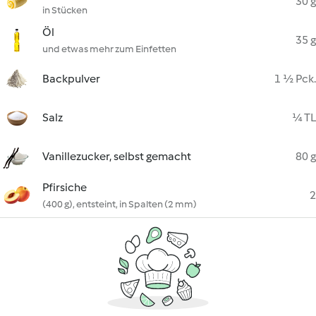
30 g
in Stücken
Öl
35 g
und etwas mehr zum Einfetten
Backpulver
1 ½ Pck.
Salz
¼ TL
Vanillezucker, selbst gemacht
80 g
Pfirsiche
2
(400 g), entsteint, in Spalten (2 mm)