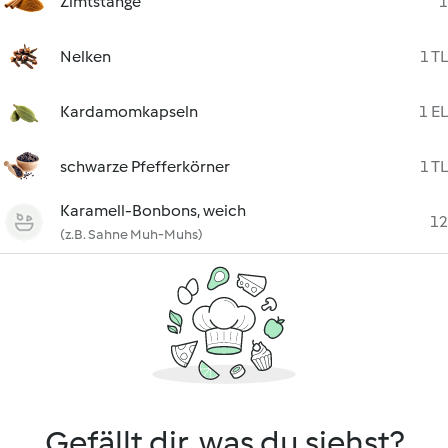
Zimtstange
1
Nelken
1 TL
Kardamomkapseln
1 EL
schwarze Pfefferkörner
1 TL
Karamell-Bonbons, weich
12
(z.B. Sahne Muh-Muhs)
Gefällt dir, was du siehst?