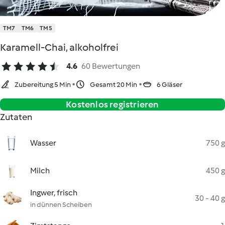
TM7
TM6
TM5
Karamell-Chai, alkoholfrei
4.6
60 Bewertungen
Zubereitung 5 Min
Gesamt 20 Min
6 Gläser
Kostenlos registrieren
Zutaten
Wasser
750 g
Milch
450 g
Ingwer, frisch
30 - 40 g
in dünnen Scheiben