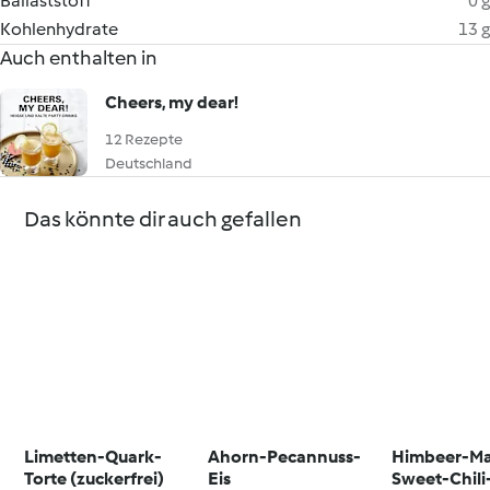
Ballaststoff
0 g
Kohlenhydrate
13 g
Auch enthalten in
Cheers, my dear!
12 Rezepte
Deutschland
Das könnte dir auch gefallen
Limetten-Quark-
Ahorn-Pecannuss-
Himbeer-Ma
Torte (zuckerfrei)
Eis
Sweet-Chili