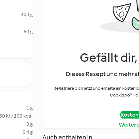
300 g
60 g
Gefällt dir
Dieses Rezept und mehr al
Registriere dich jetzt und erhalte ein kostenl
Cookidoo® - oh
1 g
Kostenl
30 kJ / 103 kcal
8 g
Weiter
0.4 g
Auch enthalten in