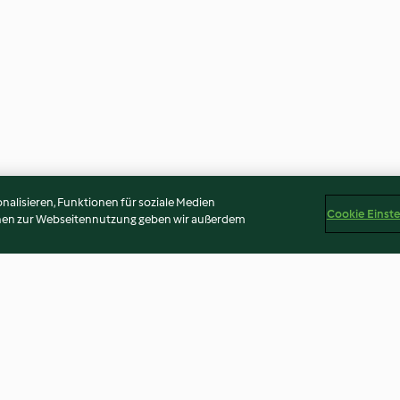
alisieren, Funktionen für soziale Medien
Cookie Einst
onen zur Webseitennutzung geben wir außerdem
rte
Scones mit Camembert und
Frozen-Yoghurt