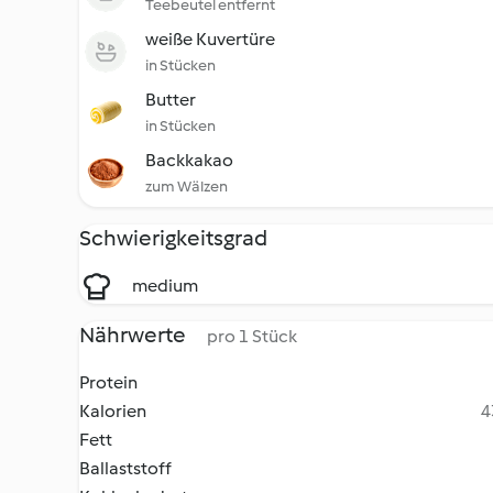
Teebeutel entfernt
weiße Kuvertüre
in Stücken
Butter
in Stücken
Backkakao
zum Wälzen
Schwierigkeitsgrad
medium
Nährwerte
pro 1 Stück
Protein
Kalorien
4
Fett
Ballaststoff