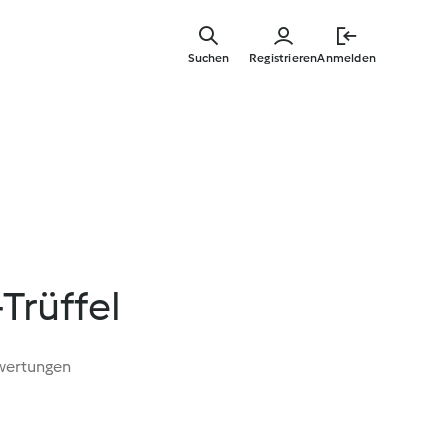
Zum
Hauptinha
Suchen
Registrieren
Anmelden
springen
Trüffel
wertungen