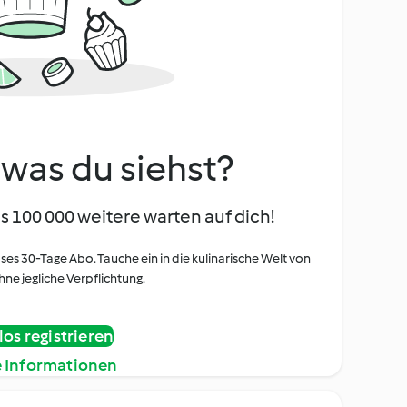
, was du siehst?
s 100 000 weitere warten auf dich!
oses 30-Tage Abo. Tauche ein in die kulinarische Welt von
ne jegliche Verpflichtung.
os registrieren
e Informationen