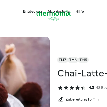
Entdecken
Abo Vorteile
Hilfe
TM7
TM6
TM5
Chai-Latte-
4.3
48 Be
Zubereitung 15 Min