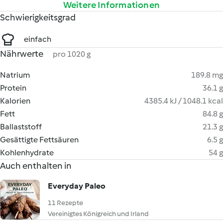
Weitere Informationen
Schwierigkeitsgrad
einfach
Nährwerte
pro 1020 g
Natrium
189.8 mg
Protein
36.1 g
Kalorien
4385.4 kJ / 1048.1 kcal
Fett
84.8 g
Ballaststoff
21.3 g
Gesättigte Fettsäuren
6.5 g
Kohlenhydrate
54 g
Auch enthalten in
Everyday Paleo
11 Rezepte
Vereinigtes Königreich und Irland