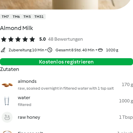
TM7
TM6
TM5
TM31
Almond Milk
5.0
48 Bewertungen
Zubereitung 10 Min
Gesamt 8 Std. 40 Min
1020 g
Kostenlos registrieren
Zutaten
almonds
170 g
raw, soaked overnight in filtered water with 1 tsp salt
water
1000 g
filtered
raw honey
1 Tbsp