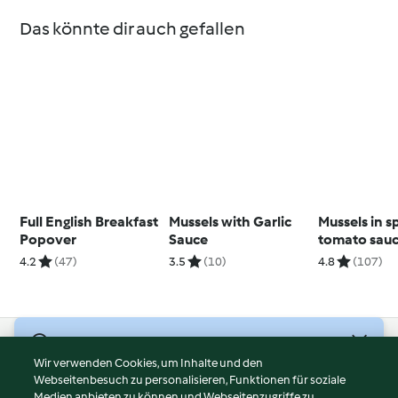
Das könnte dir auch gefallen
Full English Breakfast
Mussels with Garlic
Mussels in s
Popover
Sauce
tomato sau
4.2
(47)
3.5
(10)
4.8
(107)
© Copyright 2026
Wir verwenden Cookies, um Inhalte und den
Webseitenbesuch zu personalisieren, Funktionen für soziale
Nutzungsbedingungen
Medien anbieten zu können und Webseitenzugriffe zu