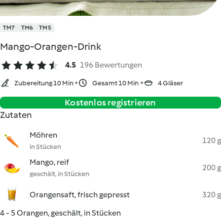
TM7
TM6
TM5
Mango-Orangen-Drink
4.5
196 Bewertungen
Zubereitung 10 Min
Gesamt 10 Min
4 Gläser
Kostenlos registrieren
Zutaten
Möhren
120 g
in Stücken
Mango, reif
200 g
geschält, in Stücken
Orangensaft, frisch gepresst
320 g
4 - 5 Orangen, geschält, in Stücken