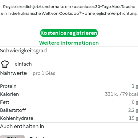
Registriere dich jetzt und erhalte ein kostenloses 30-Tage Abo. Tauche
ein in die kulinarische Welt von Cookidoo® - ohne jegliche Verpflichtung.
Kostenlos registrieren
Weitere Informationen
Schwierigkeitsgrad
einfach
Nährwerte
pro 1 Glas
Protein
1 g
Kalorien
331 kJ / 79 kcal
Fett
0 g
Ballaststoff
2.2 g
Kohlenhydrate
15 g
Auch enthalten in