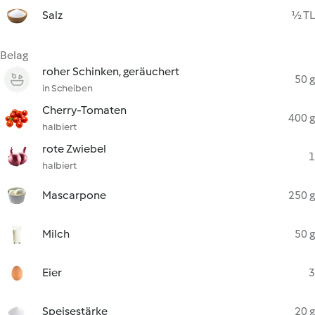
Salz
½ TL
Belag
roher Schinken, geräuchert
50 g
in Scheiben
Cherry-Tomaten
400 g
halbiert
rote Zwiebel
1
halbiert
Mascarpone
250 g
Milch
50 g
Eier
3
Speisestärke
20 g