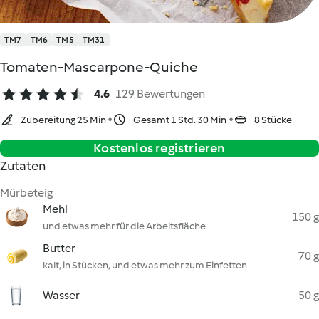
TM7
TM6
TM5
TM31
Tomaten-Mascarpone-Quiche
4.6
129 Bewertungen
Zubereitung 25 Min
Gesamt 1 Std. 30 Min
8 Stücke
Kostenlos registrieren
Zutaten
Mürbeteig
Mehl
150 g
und etwas mehr für die Arbeitsfläche
Butter
70 g
kalt, in Stücken, und etwas mehr zum Einfetten
Wasser
50 g