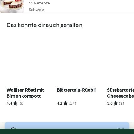
65 Rezepte
Schweiz
Das könnte dir auch gefallen
Walliser Rösti mit
Blätterteig-Rüebli
Süsskartoffe
Birnenkompott
Cheesecak
4.4
(5)
4.1
(14)
5.0
(2)
© Copyright 2026