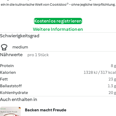
ein in die kulinarische Welt von Cookidoo® - ohne jegliche Verpflichtung.
Kostenlos registrieren
Weitere Informationen
Schwierigkeitsgrad
medium
Nährwerte
pro 1 Stück
Protein
8 g
Kalorien
1328 kJ / 317 kcal
Fett
23 g
Ballaststoff
1.3 g
Kohlenhydrate
20 g
Auch enthalten in
Backen macht Freude