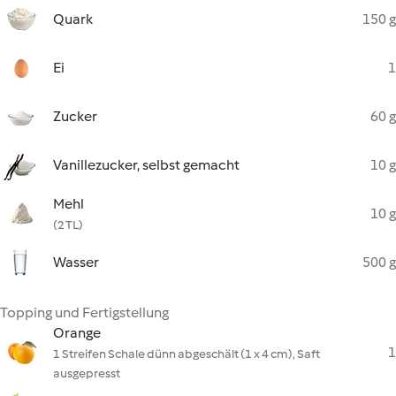
Quark
150 g
Ei
1
Zucker
60 g
Vanillezucker, selbst gemacht
10 g
Mehl
10 g
(2 TL)
Wasser
500 g
Topping und Fertigstellung
Orange
1
1 Streifen Schale dünn abgeschält (1 x 4 cm), Saft
ausgepresst