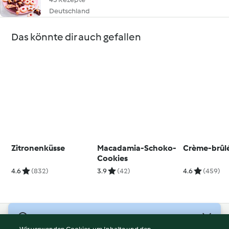
Deutschland
Das könnte dir auch gefallen
Zitronenküsse
Macadamia-Schoko-
Crème-brûl
Cookies
4.6
(832)
3.9
(42)
4.6
(459)
© Copyright 2026