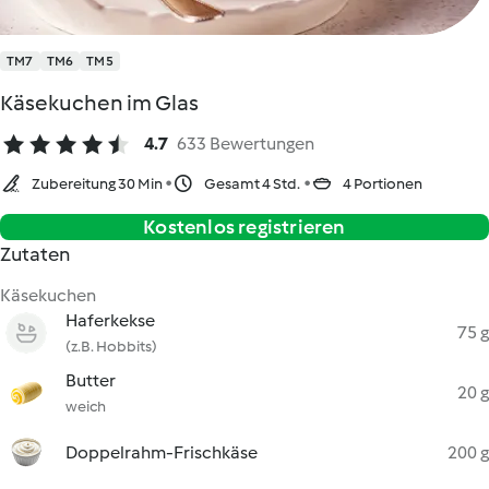
TM7
TM6
TM5
Käsekuchen im Glas
4.7
633 Bewertungen
Zubereitung 30 Min
Gesamt 4 Std.
4 Portionen
Kostenlos registrieren
Zutaten
Käsekuchen
Haferkekse
75 g
(z.B. Hobbits)
Butter
20 g
weich
Doppelrahm-Frischkäse
200 g