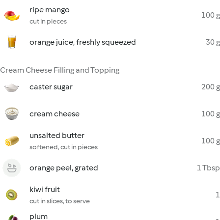
ripe mango
100 g
cut in pieces
orange juice, freshly squeezed
30 g
Cream Cheese Filling and Topping
caster sugar
200 g
cream cheese
100 g
unsalted butter
100 g
softened, cut in pieces
orange peel, grated
1 Tbsp
kiwi fruit
1
cut in slices, to serve
plum