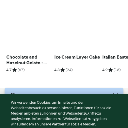
Chocolate and
Ice Cream Layer Cake
Italian East
Hazelnut Gelato -
Gelato al cioccolato e
4.7
(67)
4.8
(24)
4.9
(16)
nocciola
© Copyright 2026
Wir verwenden Cookies, um Inhalte und den
Webseitenbesuch zu personalisieren, Funktionen für soziale
Nutzungsbedingungen
Medien anbieten zu können und Webseitenzugriffe zu
Datenschutzrichtlinien
analysieren. Informationen zur Webseitennutzung geben
Disclaimer
wir außerdem an unsere Partner für soziale Medien,