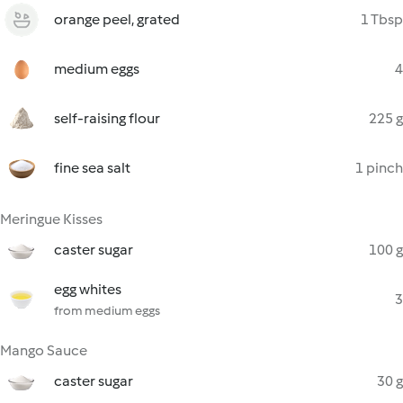
orange peel, grated
1 Tbsp
medium eggs
4
self-raising flour
225 g
fine sea salt
1 pinch
Meringue Kisses
caster sugar
100 g
egg whites
3
from medium eggs
Mango Sauce
caster sugar
30 g