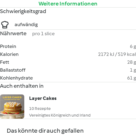
Weitere Informationen
Schwierigkeitsgrad
aufwändig
Nährwerte
pro 1 slice
Protein
6 g
Kalorien
2172 kJ / 519 kcal
Fett
28 g
Ballaststoff
1 g
Kohlenhydrate
61 g
Auch enthalten in
Layer Cakes
10 Rezepte
Vereinigtes Königreich und Irland
Das könnte dir auch gefallen