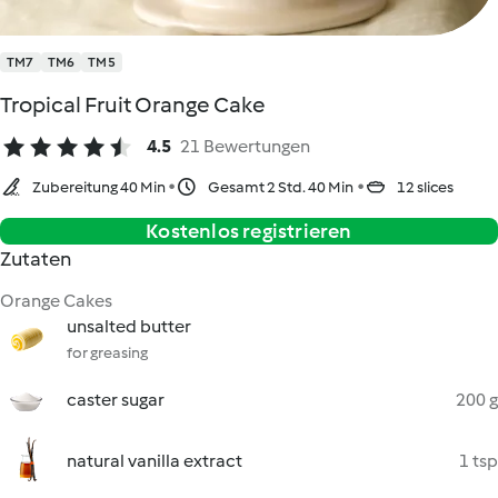
TM7
TM6
TM5
Tropical Fruit Orange Cake
4.5
21 Bewertungen
Zubereitung 40 Min
Gesamt 2 Std. 40 Min
12 slices
Kostenlos registrieren
Zutaten
Orange Cakes
unsalted butter
for greasing
caster sugar
200 g
natural vanilla extract
1 tsp