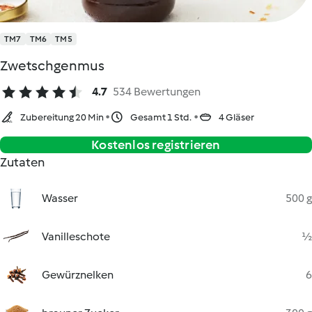
TM7
TM6
TM5
Zwetschgenmus
4.7
534 Bewertungen
Zubereitung 20 Min
Gesamt 1 Std.
4 Gläser
Kostenlos registrieren
Zutaten
Wasser
500 g
Vanilleschote
½
Gewürznelken
6