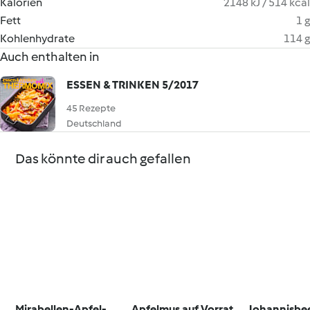
Kalorien
2148 kJ / 514 kcal
Fett
1 g
Kohlenhydrate
114 g
Auch enthalten in
ESSEN & TRINKEN 5/2017
45 Rezepte
Deutschland
Das könnte dir auch gefallen
Mirabellen-Apfel-
Apfelmus auf Vorrat
Johannisbe