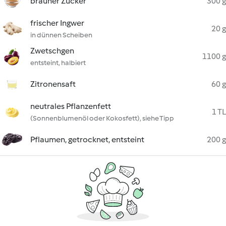
brauner Zucker
300 g
frischer Ingwer
20 g
in dünnen Scheiben
Zwetschgen
1100 g
entsteint, halbiert
Zitronensaft
60 g
neutrales Pflanzenfett
1 TL
(Sonnenblumenöl oder Kokosfett), siehe Tipp
Pflaumen, getrocknet, entsteint
200 g