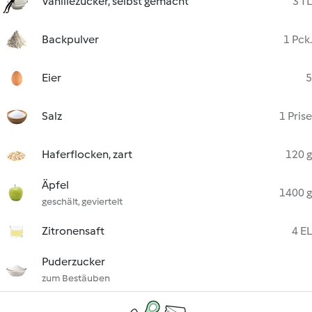
Vanillezucker, selbst gemacht
3 TL
Backpulver
1 Pck.
Eier
5
Salz
1 Prise
Haferflocken, zart
120 g
Äpfel
1400 g
geschält, geviertelt
Zitronensaft
4 EL
Puderzucker
zum Bestäuben