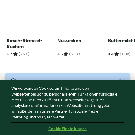
Kirsch-Streusel-
Nussecken
Buttermilc
Kuchen
4.7
(3.9K)
4.5
(3.1K)
4.4
(1.8K)
© Copyright 2026
Wir verwenden Cookies, um Inhalte und den
Webseitenbesuch zu personalisieren, Funktionen für soziale
Nutzungsbedingungen
Medien anbieten zu können und Webseitenzugriffe zu
Datenschutzrichtlinien
analysieren. Informationen zur Webseitennutzung geben
Disclaimer
wir außerdem an unsere Partner für soziale Medien,
Werbung und Analysen weiter.
Impressum
Cookies
Cookie Einstellungen
Inhalt melden