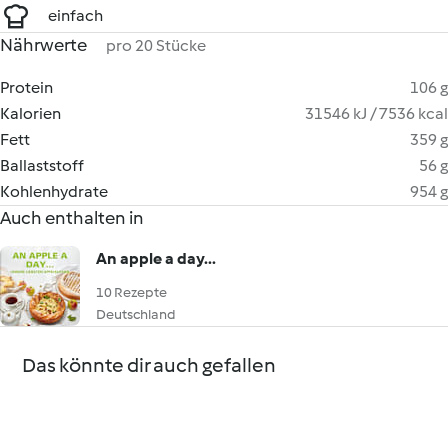
einfach
Nährwerte
pro 20 Stücke
Protein
106 g
Kalorien
31546 kJ / 7536 kcal
Fett
359 g
Ballaststoff
56 g
Kohlenhydrate
954 g
Auch enthalten in
An apple a day...
10 Rezepte
Deutschland
Das könnte dir auch gefallen