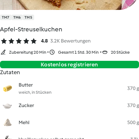
TM7
TM6
TM5
Apfel-Streuselkuchen
4.8
3.2K Bewertungen
Zubereitung 20 Min
Gesamt 1 Std. 30 Min
20 Stücke
Kostenlos registrieren
Zutaten
Butter
370 g
weich, in Stücken
Zucker
370 g
Mehl
500 g