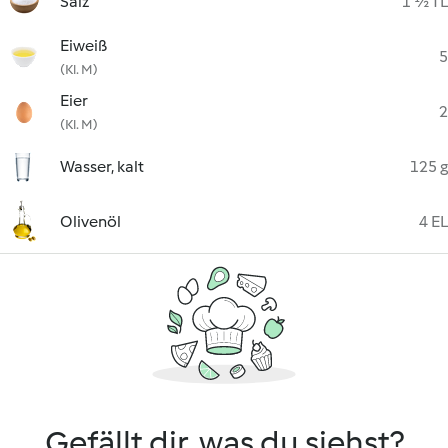
Salz
1 ½ TL
Eiweiß
5
(Kl. M)
Eier
2
(Kl. M)
Wasser, kalt
125 g
Olivenöl
4 EL
Gefällt dir, was du siehst?