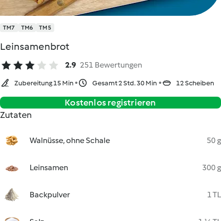
TM7
TM6
TM5
Leinsamenbrot
2.9
251 Bewertungen
Zubereitung 15 Min
Gesamt 2 Std. 30 Min
12 Scheiben
Kostenlos registrieren
Zutaten
Walnüsse, ohne Schale
50 g
Leinsamen
300 g
Backpulver
1 TL