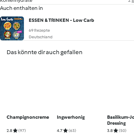
Kohlenhydrate
2 g
Auch enthalten in
ESSEN & TRINKEN - Low Carb
69 Rezepte
Deutschland
Das könnte dir auch gefallen
Champignoncreme
Ingwerhonig
Basilikum-J
Dressing
2.8
(97)
4.7
(63)
3.8
(50)