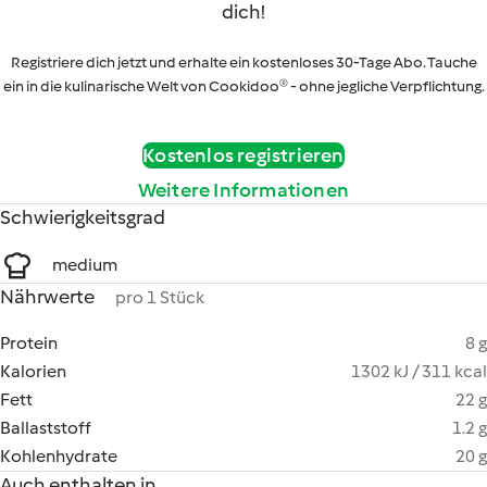
dich!
Registriere dich jetzt und erhalte ein kostenloses 30-Tage Abo. Tauche
ein in die kulinarische Welt von Cookidoo® - ohne jegliche Verpflichtung.
Kostenlos registrieren
Weitere Informationen
Schwierigkeitsgrad
medium
Nährwerte
pro 1 Stück
Protein
8 g
Kalorien
1302 kJ / 311 kcal
Fett
22 g
Ballaststoff
1.2 g
Kohlenhydrate
20 g
Auch enthalten in