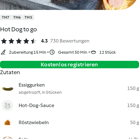
TM7
TM6
TM5
Hot Dog to go
4.3
730 Bewertungen
Zubereitung 15 Min
Gesamt 30 Min
12 Stück
Kostenlos registrieren
Zutaten
Essiggurken
150 g
abgetropft, in Stücken
Hot-Dog-Sauce
150 g
Röstzwiebeln
50 g