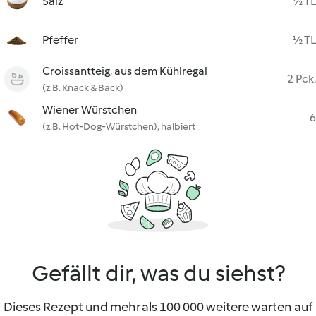
Salz
½ TL
Pfeffer
½ TL
Croissantteig, aus dem Kühlregal
2 Pck.
(z.B. Knack & Back)
Wiener Würstchen
6
(z.B. Hot-Dog-Würstchen), halbiert
Gefällt dir, was du siehst?
Dieses Rezept und mehr als 100 000 weitere warten auf