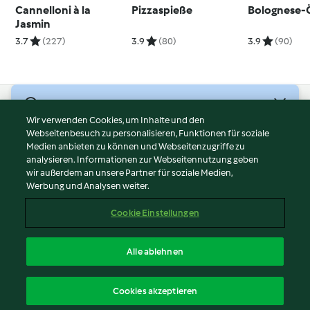
Cannelloni à la
Pizzaspieße
Bolognese-
Jasmin
3.7
(227)
3.9
(80)
3.9
(90)
© Copyright 2026
Wir verwenden Cookies, um Inhalte und den
Webseitenbesuch zu personalisieren, Funktionen für soziale
Nutzungsbedingungen
Medien anbieten zu können und Webseitenzugriffe zu
Datenschutzrichtlinien
analysieren. Informationen zur Webseitennutzung geben
Disclaimer
wir außerdem an unsere Partner für soziale Medien,
Werbung und Analysen weiter.
Impressum
Cookies
Cookie Einstellungen
Inhalt melden
Vertrag widerrufen
Alle ablehnen
Erklärung zur Barrierefreiheit
Deutsch
Cookies akzeptieren