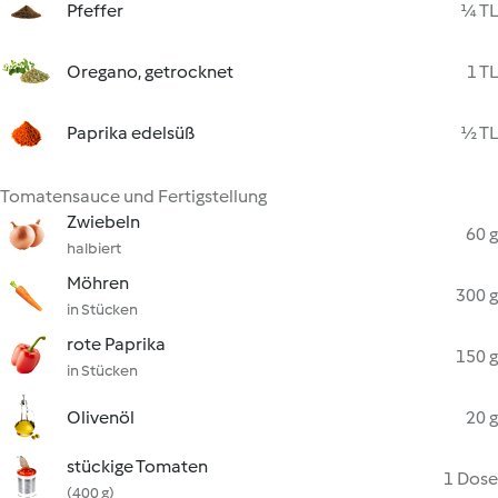
Pfeffer
¼ TL
Oregano, getrocknet
1 TL
Paprika edelsüß
½ TL
Tomatensauce und Fertigstellung
Zwiebeln
60 g
halbiert
Möhren
300 g
in Stücken
rote Paprika
150 g
in Stücken
Olivenöl
20 g
stückige Tomaten
1 Dose
(400 g)