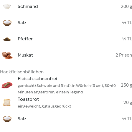
Schmand
200 g
Salz
½ TL
Pfeffer
¼ TL
Muskat
2 Prisen
Hackfleischbällchen
Fleisch, sehnenfrei
250 g
gemischt (Schwein und Rind), in Würfeln (3 cm), 30-60
Minuten angefroren, einzeln liegend
Toastbrot
20 g
eingeweicht, gut ausgedrückt
Salz
½ TL