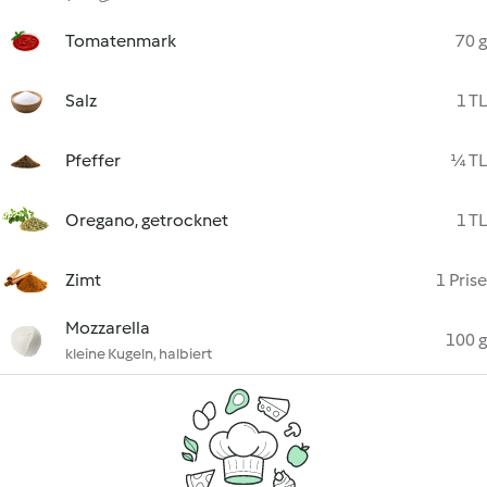
Tomatenmark
70 g
Salz
1 TL
Pfeffer
¼ TL
Oregano, getrocknet
1 TL
Zimt
1 Prise
Mozzarella
100 g
kleine Kugeln, halbiert