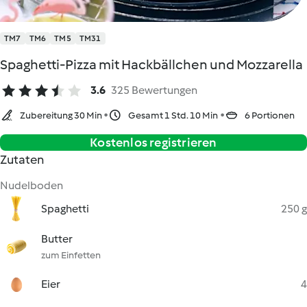
TM7
TM6
TM5
TM31
Spaghetti-Pizza mit Hackbällchen und Mozzarella
3.6
325 Bewertungen
Zubereitung 30 Min
Gesamt 1 Std. 10 Min
6 Portionen
Kostenlos registrieren
Zutaten
Nudelboden
Spaghetti
250 g
Butter
zum Einfetten
Eier
4