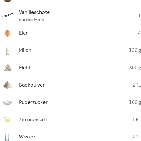
Vanilleschote
1
nur das Mark
Eier
4
Milch
150 g
Mehl
300 g
Backpulver
2 TL
Puderzucker
100 g
Zitronensaft
1 EL
Wasser
2 TL