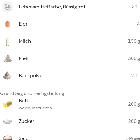
Lebensmittelfarbe, flüssig, rot
2 TL
Eier
4
Milch
150 g
Mehl
300 g
Backpulver
2 TL
Grundteig und Fertigstellung
Butter
200 g
weich, in Stücken
Zucker
200 g
Salz
1 Prise