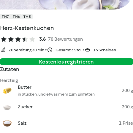
TM7
TM6
TM5
Herz-Kastenkuchen
3.6
78 Bewertungen
Zubereitung 30 Min
Gesamt 3 Std.
16 Scheiben
Kostenlos registrieren
Zutaten
Herzteig
Butter
200 g
in Stücken, und etwas mehr zum Einfetten
Zucker
200 g
Salz
1 Prise