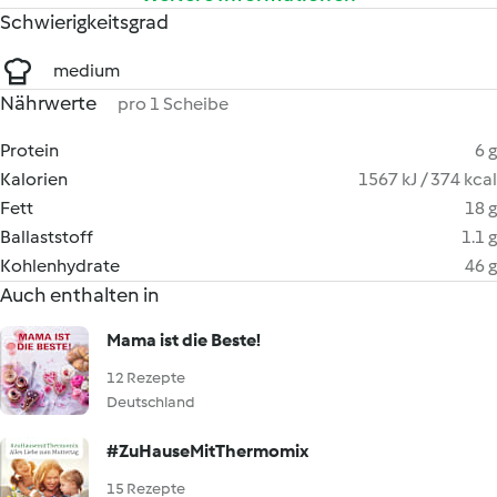
Schwierigkeitsgrad
medium
Nährwerte
pro 1 Scheibe
Protein
6 g
Kalorien
1567 kJ / 374 kcal
Fett
18 g
Ballaststoff
1.1 g
Kohlenhydrate
46 g
Auch enthalten in
Mama ist die Beste!
12 Rezepte
Deutschland
#ZuHauseMitThermomix
15 Rezepte