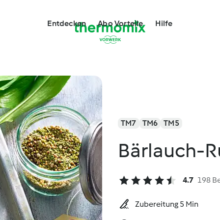
Entdecken
Abo Vorteile
Hilfe
TM7
TM6
TM5
Bärlauch-R
4.7
198 B
Zubereitung 5 Min