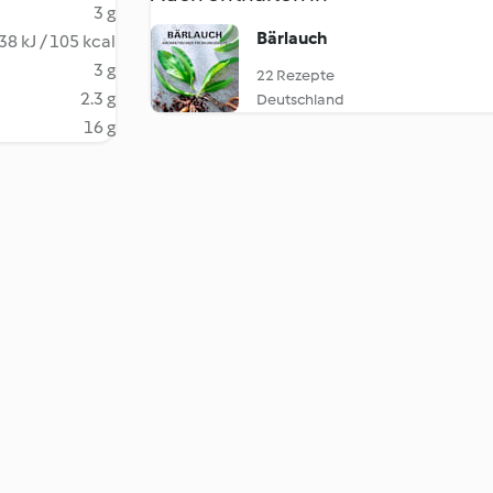
3 g
Bärlauch
38 kJ / 105 kcal
3 g
22 Rezepte
2.3 g
Deutschland
16 g