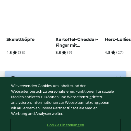
Skelettköpfe
Kartoffel-Cheddar-
Herz-Lollies
Finger mit
Schnittlauchdip
4.5
(33)
3.8
(9)
4.3
(27)
© Copyright 2026
Wir verwenden Cookies, um Inhalte und den
Webseitenbesuch zu personalisieren, Funktionen für soziale
Nutzungsbedingungen
Medien anbieten zu können und Webseitenzugriffe zu
Datenschutzrichtlinien
analysieren. Informationen zur Webseitennutzung geben
Disclaimer
wir außerdem an unsere Partner für soziale Medien,
Werbung und Analysen weiter.
Impressum
Cookies
Cookie Einstellungen
Inhalt melden