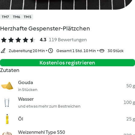
TM7
TM6
TM5
Herzhafte Gespenster-Plätzchen
4.3
119 Bewertungen
Zubereitung 20 Min
Gesamt 1 Std. 10 Min
30 Stück
Kostenlos registrieren
Zutaten
Gouda
50 g
in Stücken
Wasser
100 g
und etwas mehr zum Bestreichen
Öl
25 g
Weizenmehl Type 550