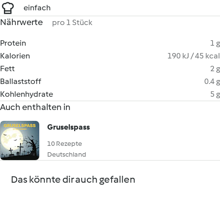
einfach
Nährwerte
pro 1 Stück
Protein
1 g
Kalorien
190 kJ / 45 kcal
Fett
2 g
Ballaststoff
0.4 g
Kohlenhydrate
5 g
Auch enthalten in
Gruselspass
10 Rezepte
Deutschland
Das könnte dir auch gefallen