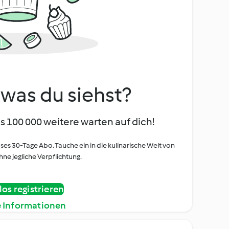
, was du siehst?
s 100 000 weitere warten auf dich!
oses 30-Tage Abo. Tauche ein in die kulinarische Welt von
ne jegliche Verpflichtung.
os registrieren
e Informationen