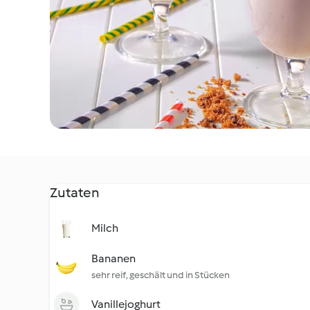
Zutaten
Milch
Bananen
sehr reif, geschält und in Stücken
Vanillejoghurt