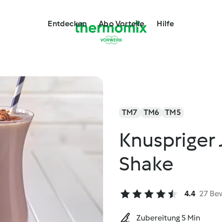
Entdecken
Abo Vorteile
Hilfe
TM7
TM6
TM5
Knuspriger
Shake
4.4
27 Be
Zubereitung 5 Min