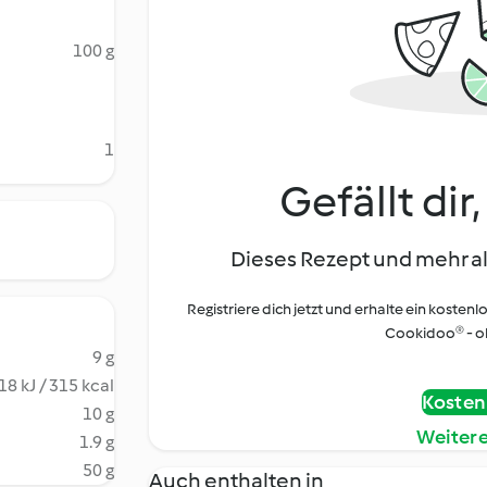
100 g
1
Gefällt dir
Dieses Rezept und mehr al
Registriere dich jetzt und erhalte ein kostenl
Cookidoo® - oh
9 g
18 kJ / 315 kcal
Kostenl
10 g
Weiter
1.9 g
50 g
Auch enthalten in