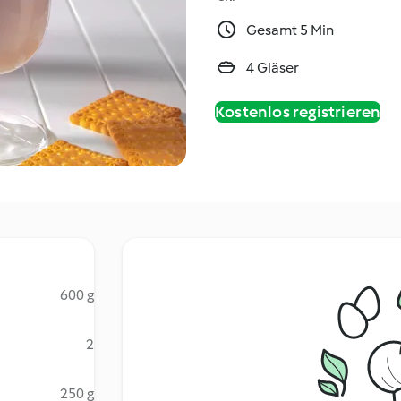
Gesamt 5 Min
4 Gläser
Kostenlos registrieren
600 g
2
250 g