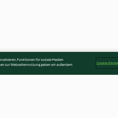
alisieren, Funktionen für soziale Medien
Cookie Einst
onen zur Webseitennutzung geben wir außerdem
oothie
Kokos-Bananen Eiskaffee
Baby's Kekse