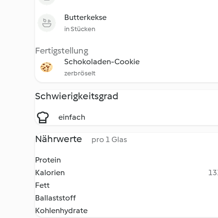
Butterkekse
in Stücken
Fertigstellung
Schokoladen-Cookie
zerbröselt
Schwierigkeitsgrad
einfach
Nährwerte
pro 1 Glas
Protein
Kalorien
13
Fett
Ballaststoff
Kohlenhydrate