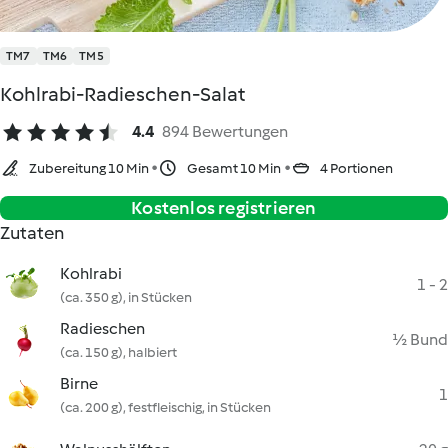
TM7
TM6
TM5
Kohlrabi-Radieschen-Salat
4.4
894 Bewertungen
Zubereitung 10 Min
Gesamt 10 Min
4 Portionen
Kostenlos registrieren
Zutaten
Kohlrabi
1 - 2
(ca. 350 g), in Stücken
Radieschen
½ Bund
(ca. 150 g), halbiert
Birne
1
(ca. 200 g), festfleischig, in Stücken