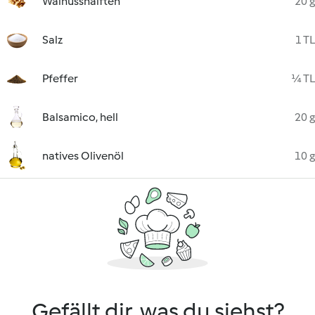
Walnusshälften
20 g
Salz
1 TL
Pfeffer
¼ TL
Balsamico, hell
20 g
natives Olivenöl
10 g
Gefällt dir, was du siehst?