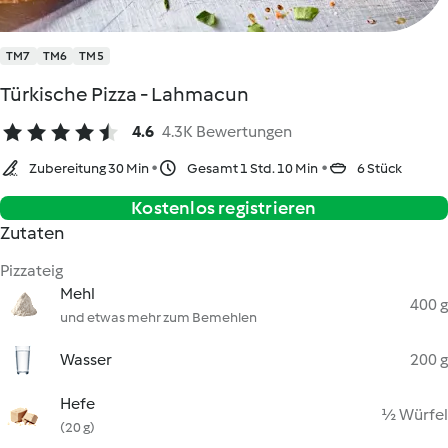
TM7
TM6
TM5
Türkische Pizza - Lahmacun
4.6
4.3K Bewertungen
Zubereitung 30 Min
Gesamt 1 Std. 10 Min
6 Stück
Kostenlos registrieren
Zutaten
Pizzateig
Mehl
400 g
und etwas mehr zum Bemehlen
Wasser
200 g
Hefe
½ Würfel
(20 g)