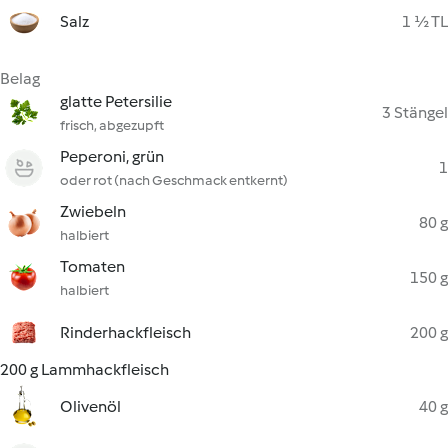
Salz
1 ½ TL
Belag
glatte Petersilie
3 Stängel
frisch, abgezupft
Peperoni, grün
1
oder rot (nach Geschmack entkernt)
Zwiebeln
80 g
halbiert
Tomaten
150 g
halbiert
Rinderhackfleisch
200 g
200 g Lammhackfleisch
Olivenöl
40 g