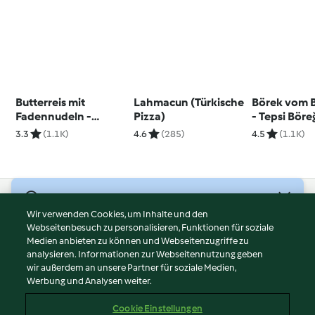
Butterreis mit
Lahmacun (Türkische
Börek vom 
Fadennudeln -
Pizza)
- Tepsi Böre
Şehriyeli Pirinç Pilavı
3.3
(1.1K)
4.6
(285)
4.5
(1.1K)
© Copyright 2026
Wir verwenden Cookies, um Inhalte und den
Webseitenbesuch zu personalisieren, Funktionen für soziale
Nutzungsbedingungen
Medien anbieten zu können und Webseitenzugriffe zu
Datenschutzrichtlinien
analysieren. Informationen zur Webseitennutzung geben
Disclaimer
wir außerdem an unsere Partner für soziale Medien,
Werbung und Analysen weiter.
Impressum
Cookies
Cookie Einstellungen