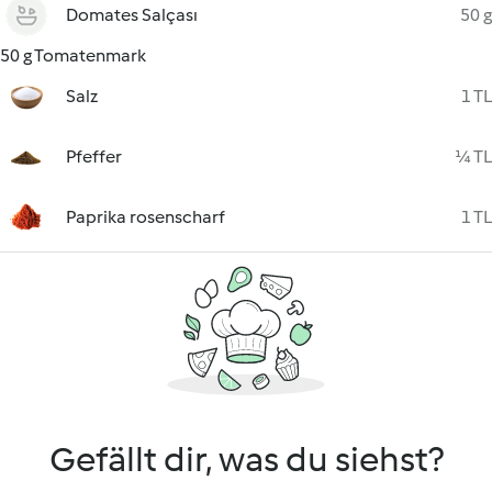
Domates Salçası
50 g
50 g Tomatenmark
Salz
1 TL
Pfeffer
¼ TL
Paprika rosenscharf
1 TL
Gefällt dir, was du siehst?