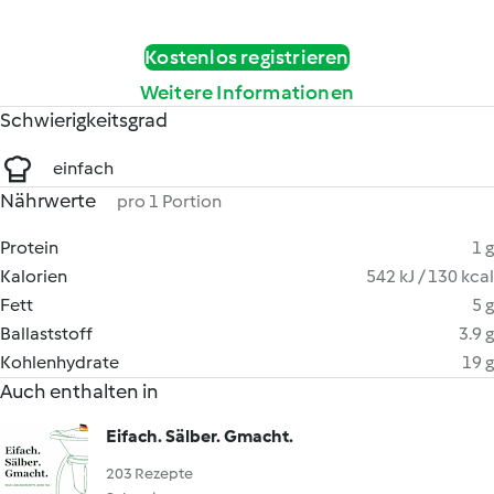
Kostenlos registrieren
Weitere Informationen
Schwierigkeitsgrad
einfach
Nährwerte
pro 1 Portion
Protein
1 g
Kalorien
542 kJ / 130 kcal
Fett
5 g
Ballaststoff
3.9 g
Kohlenhydrate
19 g
Auch enthalten in
Eifach. Sälber. Gmacht.
203 Rezepte