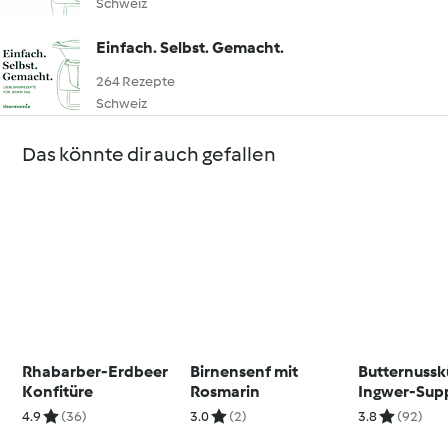
Schweiz
Einfach. Selbst. Gemacht.
264 Rezepte
Schweiz
Das könnte dir auch gefallen
Rhabarber-Erdbeer
Birnensenf mit
Butternussk
Konfitüre
Rosmarin
Ingwer-Sup
4.9
(36)
3.0
(2)
3.8
(92)