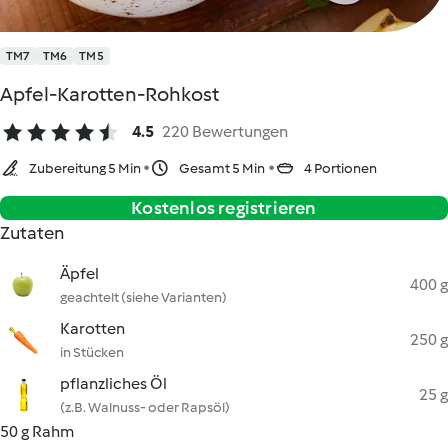
TM7
TM6
TM5
Apfel-Karotten-Rohkost
4.5
220 Bewertungen
Zubereitung 5 Min
Gesamt 5 Min
4 Portionen
Kostenlos registrieren
Zutaten
Äpfel
400 g
geachtelt (siehe Varianten)
Karotten
250 g
in Stücken
pflanzliches Öl
25 g
(z.B. Walnuss- oder Rapsöl)
50 g Rahm