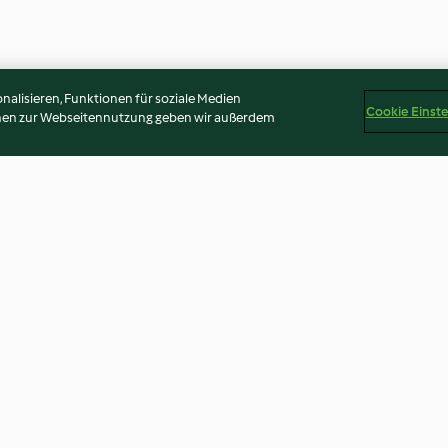
alisieren, Funktionen für soziale Medien
Cookie Einst
onen zur Webseitennutzung geben wir außerdem
Mayonnaise ohne Ei
Vanillejoghurt
4.8
(18)
Keine Bewertunge