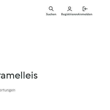
Zum
Hauptinha
Suchen
Registrieren
Anmelden
springen
ramelleis
ertungen