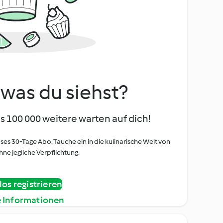
, was du siehst?
s 100 000 weitere warten auf dich!
oses 30-Tage Abo. Tauche ein in die kulinarische Welt von
ne jegliche Verpflichtung.
os registrieren
e Informationen