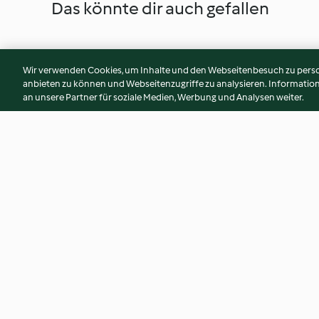
Das könnte dir auch gefallen
Wir verwenden Cookies, um Inhalte und den Webseitenbesuch zu person
anbieten zu können und Webseitenzugriffe zu analysieren. Informati
an unsere Partner für soziale Medien, Werbung und Analysen weiter.
Vanillesauce
Aïoli
4.1
(15)
3.8
(41)