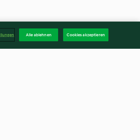
ellungen
Alle ablehnen
Cookies akzeptieren
Bratapfelkonfitüre auf Vorrat
n
4.9
(17)