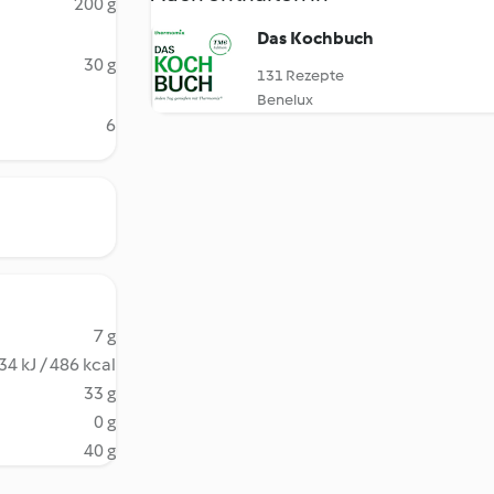
200 g
Das Kochbuch
30 g
131 Rezepte
Benelux
6
7 g
34 kJ / 486 kcal
33 g
0 g
40 g