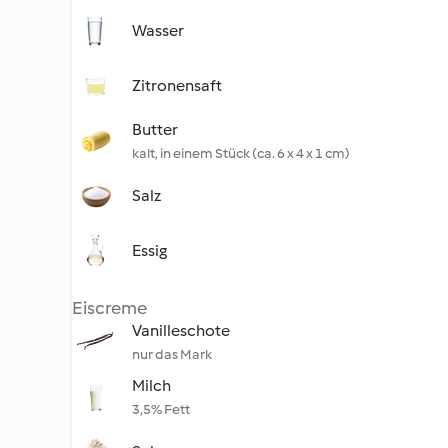
Wasser
Zitronensaft
Butter
kalt, in einem Stück (ca. 6 x 4 x 1 cm)
Salz
Essig
Eiscreme
Vanilleschote
nur das Mark
Milch
3,5% Fett