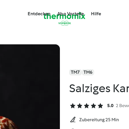
Entdecken
Abo Vorteile
Hilfe
TM7
TM6
Salziges Ka
5.0
2 Bew
Zubereitung 25 Min