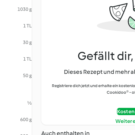
1030 g
1 TL
30 g
Gefällt dir
1 TL
Dieses Rezept und mehr al
50 g
Registriere dich jetzt und erhalte ein kostenl
Cookidoo® - oh
½
Kostenl
600 g
Weiter
Auch enthalten in