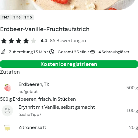
TM7
TM6
TM5
Erdbeer-Vanille-Fruchtaufstrich
4.1
85 Bewertungen
Zubereitung 15 Min
Gesamt 25 Min
4 Schraubgläser
Kostenlos registrieren
Zutaten
Erdbeeren, TK
500 g
aufgetaut
500 g Erdbeeren, frisch, in Stücken
Erythrit mit Vanille, selbst gemacht
100 g
(siehe Tipp)
Zitronensaft
20 g