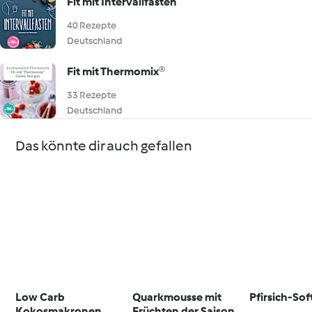
Fit mit Intervallfasten
40 Rezepte
Deutschland
Fit mit Thermomix®
33 Rezepte
Deutschland
Das könnte dir auch gefallen
Low Carb
Quarkmousse mit
Pfirsich-Sof
Kokosmakronen
Früchten der Saison