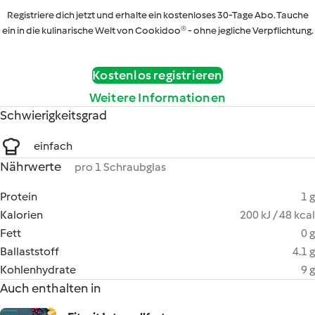
Registriere dich jetzt und erhalte ein kostenloses 30-Tage Abo. Tauche
ein in die kulinarische Welt von Cookidoo® - ohne jegliche Verpflichtung.
Kostenlos registrieren
Weitere Informationen
Schwierigkeitsgrad
einfach
Nährwerte
pro 1 Schraubglas
Protein
1 g
Kalorien
200 kJ / 48 kcal
Fett
0 g
Ballaststoff
4.1 g
Kohlenhydrate
9 g
Auch enthalten in