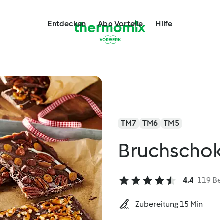
Entdecken
Abo Vorteile
Hilfe
TM7
TM6
TM5
Bruchscho
4.4
119 B
Zubereitung 15 Min