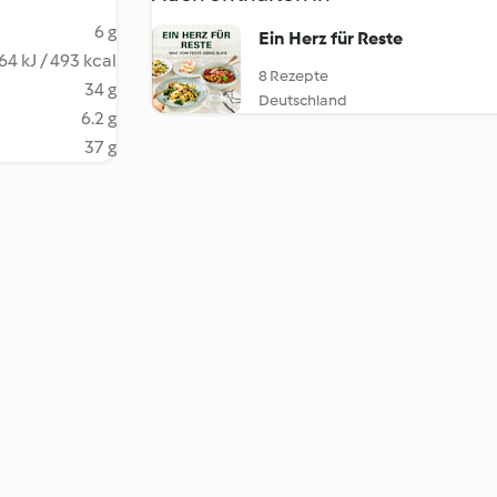
6 g
Ein Herz für Reste
64 kJ / 493 kcal
8 Rezepte
34 g
Deutschland
6.2 g
37 g