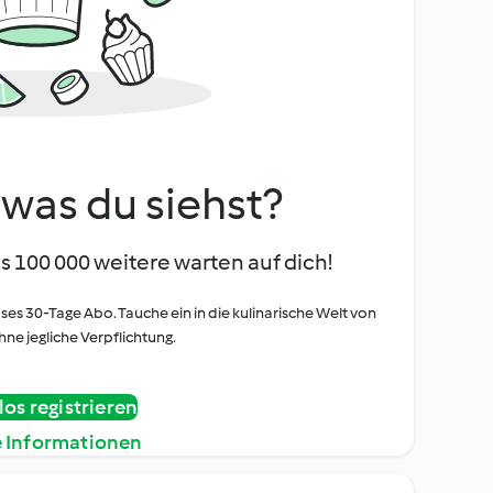
, was du siehst?
s 100 000 weitere warten auf dich!
oses 30-Tage Abo. Tauche ein in die kulinarische Welt von
ne jegliche Verpflichtung.
os registrieren
e Informationen