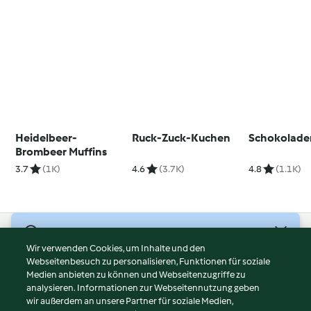
Heidelbeer-
Ruck-Zuck-Kuchen
Schokolade
Brombeer Muffins
3.7
(1K)
4.6
(3.7K)
4.8
(1.1K)
© Copyright 2026
Wir verwenden Cookies, um Inhalte und den
Webseitenbesuch zu personalisieren, Funktionen für soziale
Nutzungsbedingungen
Medien anbieten zu können und Webseitenzugriffe zu
Datenschutzrichtlinien
analysieren. Informationen zur Webseitennutzung geben
Disclaimer
wir außerdem an unsere Partner für soziale Medien,