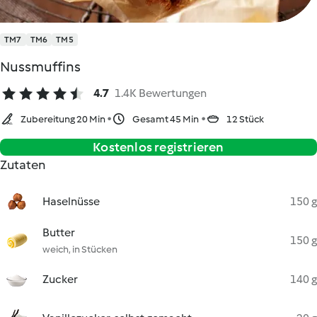
TM7
TM6
TM5
Nussmuffins
4.7
1.4K Bewertungen
Zubereitung 20 Min
Gesamt 45 Min
12 Stück
Kostenlos registrieren
Zutaten
Haselnüsse
150 g
Butter
150 g
weich, in Stücken
Zucker
140 g