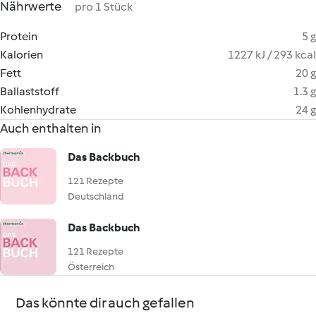
Nährwerte
pro 1 Stück
Protein
5 g
Kalorien
1227 kJ / 293 kcal
Fett
20 g
Ballaststoff
1.3 g
Kohlenhydrate
24 g
Auch enthalten in
Das Backbuch
121 Rezepte
Deutschland
Das Backbuch
121 Rezepte
Österreich
Das könnte dir auch gefallen