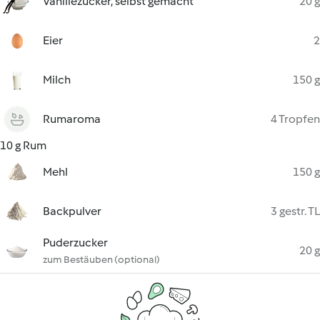
Vanillezucker, selbst gemacht
20 g
Eier
2
Milch
150 g
Rumaroma
4 Tropfen
10 g Rum
Mehl
150 g
Backpulver
3 gestr. TL
Puderzucker
20 g
zum Bestäuben (optional)