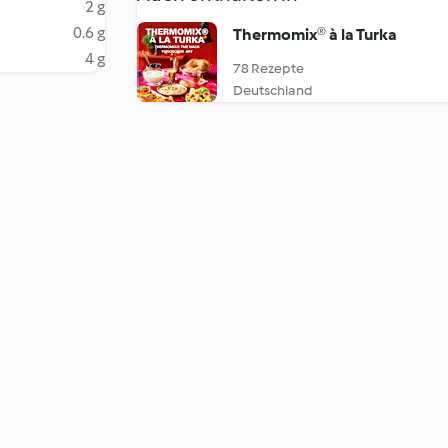
2 g
0.6 g
Thermomix® à la Turka
4 g
78 Rezepte
Deutschland