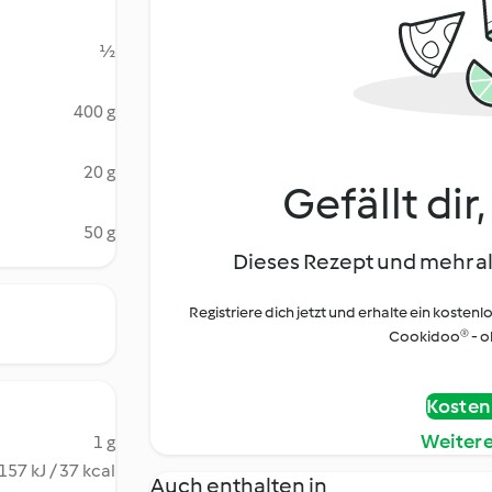
½
400 g
20 g
Gefällt dir
50 g
Dieses Rezept und mehr al
Registriere dich jetzt und erhalte ein kostenl
Cookidoo® - oh
Kostenl
Weiter
1 g
157 kJ / 37 kcal
Auch enthalten in