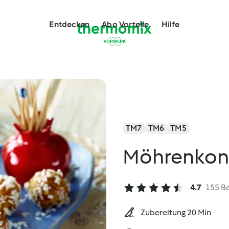
Entdecken
Abo Vorteile
Hilfe
TM7
TM6
TM5
Möhrenkonf
4.7
155 B
Zubereitung 20 Min