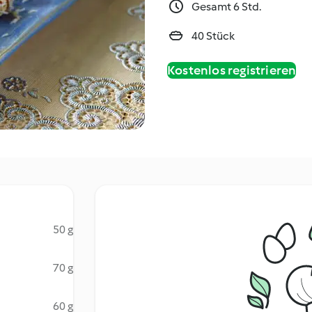
Gesamt 6 Std.
40 Stück
Kostenlos registrieren
50 g
70 g
60 g