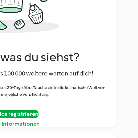
, was du siehst?
s 100 000 weitere warten auf dich!
oses 30-Tage Abo. Tauche ein in die kulinarische Welt von
ne jegliche Verpflichtung.
os registrieren
e Informationen