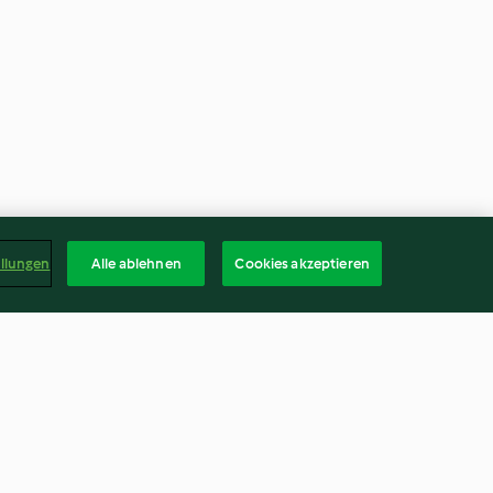
ellungen
Alle ablehnen
Cookies akzeptieren
hin Helvası
Yufka-Taschen aus der Pfanne