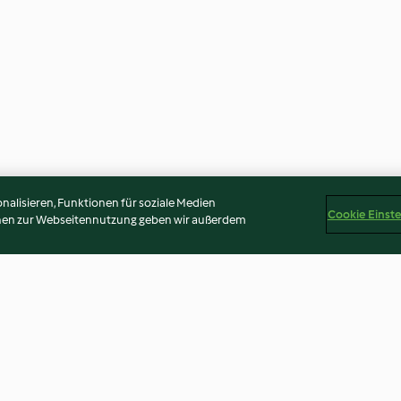
alisieren, Funktionen für soziale Medien
Cookie Einst
onen zur Webseitennutzung geben wir außerdem
Naturjoghurt - Ev Yapımı
Sesamhelva - Ta