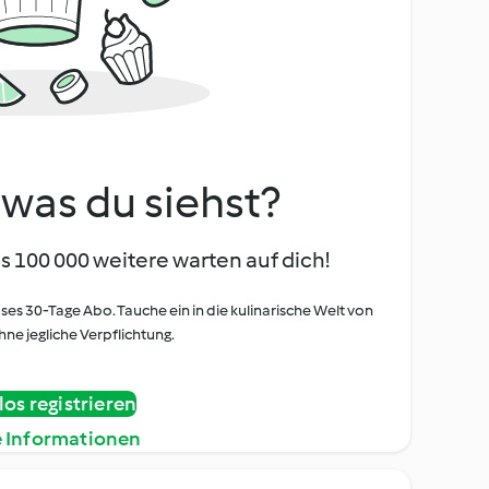
, was du siehst?
s 100 000 weitere warten auf dich!
oses 30-Tage Abo. Tauche ein in die kulinarische Welt von
ne jegliche Verpflichtung.
os registrieren
e Informationen