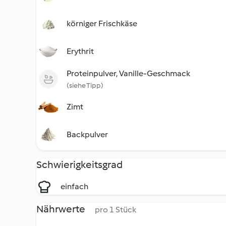
körniger Frischkäse
Erythrit
Proteinpulver, Vanille-Geschmack
(siehe Tipp)
Zimt
Backpulver
Schwierigkeitsgrad
einfach
Nährwerte
pro 1 Stück