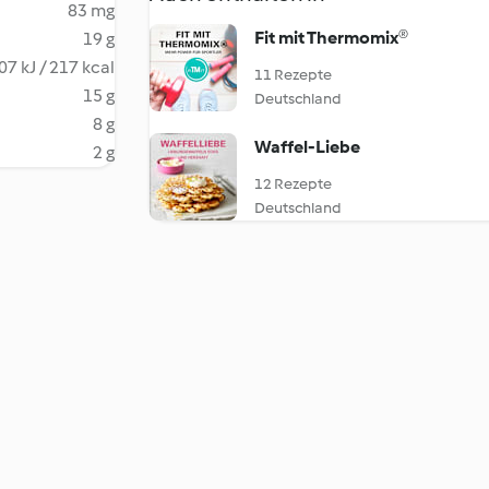
83 mg
Fit mit Thermomix®
19 g
07 kJ / 217 kcal
11 Rezepte
15 g
Deutschland
8 g
Waffel-Liebe
2 g
12 Rezepte
Deutschland