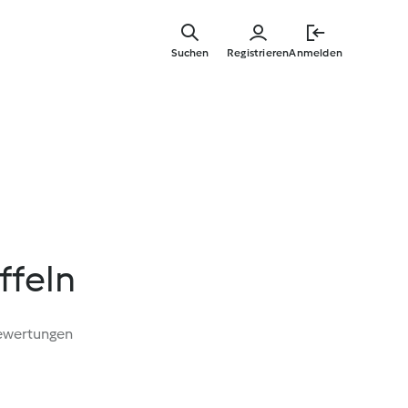
Zum
Hauptinha
Suchen
Registrieren
Anmelden
springen
ffeln
ewertungen