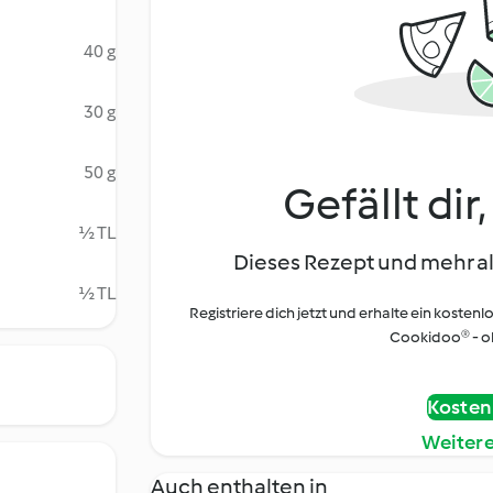
40 g
30 g
50 g
Gefällt dir
½ TL
Dieses Rezept und mehr al
½ TL
Registriere dich jetzt und erhalte ein kostenl
Cookidoo® - oh
Kostenl
Weiter
Auch enthalten in