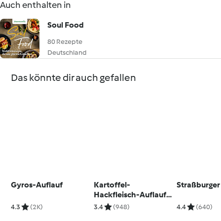
Auch enthalten in
Soul Food
80 Rezepte
Deutschland
Das könnte dir auch gefallen
Gyros-Auflauf
Kartoffel-
Straßburger
Hackfleisch-Auflauf
mit
4.3
(2K)
3.4
(948)
4.4
(640)
Röstzwiebelkruste