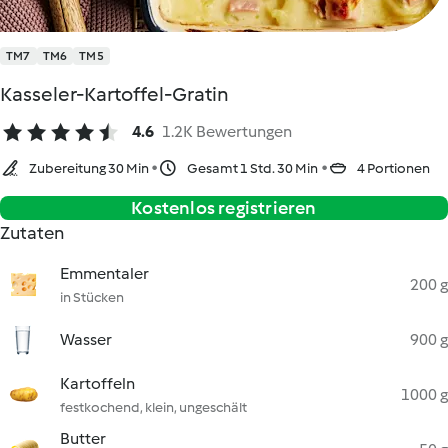
TM7
TM6
TM5
Kasseler-Kartoffel-Gratin
4.6
1.2K Bewertungen
Zubereitung 30 Min
Gesamt 1 Std. 30 Min
4 Portionen
Kostenlos registrieren
Zutaten
Emmentaler
200 g
in Stücken
Wasser
900 g
Kartoffeln
1000 g
festkochend, klein, ungeschält
Butter