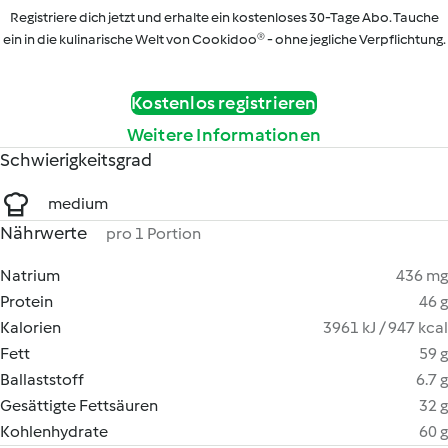
Registriere dich jetzt und erhalte ein kostenloses 30-Tage Abo. Tauche
ein in die kulinarische Welt von Cookidoo® - ohne jegliche Verpflichtung.
Kostenlos registrieren
Weitere Informationen
Schwierigkeitsgrad
medium
Nährwerte
pro 1 Portion
Natrium
436 mg
Protein
46 g
Kalorien
3961 kJ / 947 kcal
Fett
59 g
Ballaststoff
6.7 g
Gesättigte Fettsäuren
32 g
Kohlenhydrate
60 g