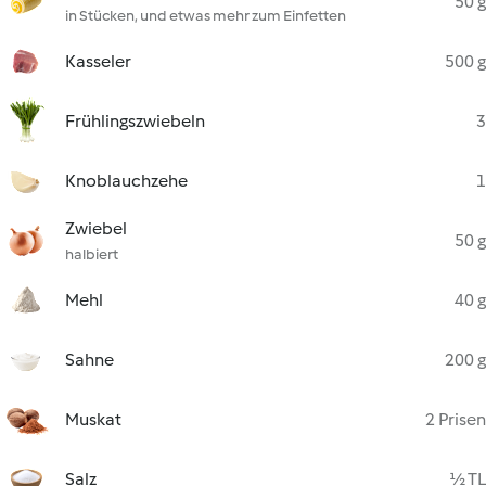
50 g
in Stücken, und etwas mehr zum Einfetten
Kasseler
500 g
Frühlingszwiebeln
3
Knoblauchzehe
1
Zwiebel
50 g
halbiert
Mehl
40 g
Sahne
200 g
Muskat
2 Prisen
Salz
½ TL