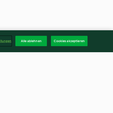
ellungen
Alle ablehnen
Cookies akzeptieren
uppe mit
Staudensellerie-Parmesan-
Salat
4.0
(6)