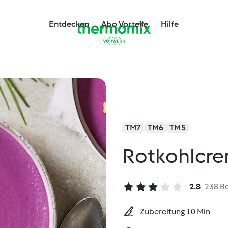
Entdecken
Abo Vorteile
Hilfe
TM7
TM6
TM5
Rotkohlcr
2.8
238 B
Zubereitung 10 Min