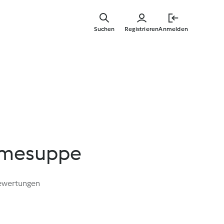
Zum
Hauptinha
Suchen
Registrieren
Anmelden
springen
emesuppe
ewertungen