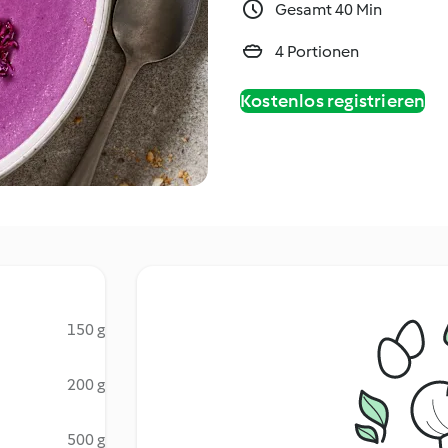
Gesamt 40 Min
4 Portionen
Kostenlos registrieren
150 g
200 g
500 g