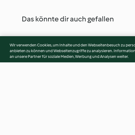
Das könnte dir auch gefallen
Wir verwenden Cookies, um Inhalte und den Webseitenbesuch zu person
anbieten zu können und Webseitenzugriffe zu analysieren. Informati
an unsere Partner für soziale Medien, Werbung und Analysen weiter.
Rote-Bete-Suppe mit
Glasierte Mairübc
überbackenem Baguette
3.4
(43)
4.0
(34)