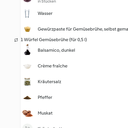
in Stücken
Wasser
Gewürzpaste für Gemüsebrühe, selbst gem
1 Würfel Gemüsebrühe (für 0,5 l)
Balsamico, dunkel
Crème fraîche
Kräutersalz
Pfeffer
Muskat