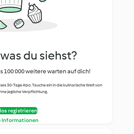
, was du siehst?
s 100 000 weitere warten auf dich!
oses 30-Tage Abo. Tauche ein in die kulinarische Welt von
ne jegliche Verpflichtung.
os registrieren
e Informationen