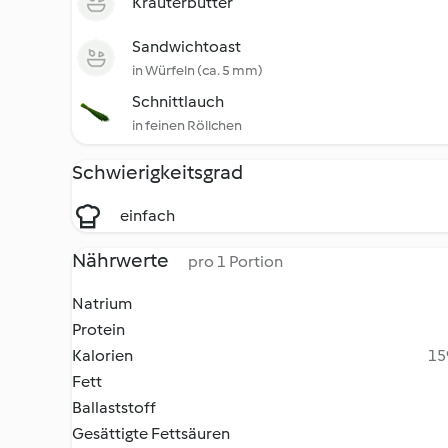
Kräuterbutter
Sandwichtoast
in Würfeln (ca. 5 mm)
Schnittlauch
in feinen Röllchen
Schwierigkeitsgrad
einfach
Nährwerte
pro 1 Portion
Natrium
Protein
Kalorien
15
Fett
Ballaststoff
Gesättigte Fettsäuren