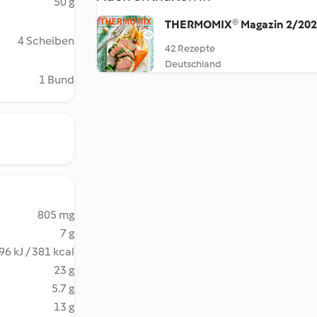
50 g
THERMOMIX® Magazin 2/20
4 Scheiben
42 Rezepte
Deutschland
1 Bund
805 mg
7 g
96 kJ / 381 kcal
23 g
5.7 g
13 g