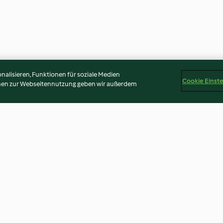
alisieren, Funktionen für soziale Medien
Cookie Einst
onen zur Webseitennutzung geben wir außerdem
hen
Staudensellerie-Parmesan-
Süßkartoffel-S
Salat
Quitten
3.5
(19)
4.4
(77)