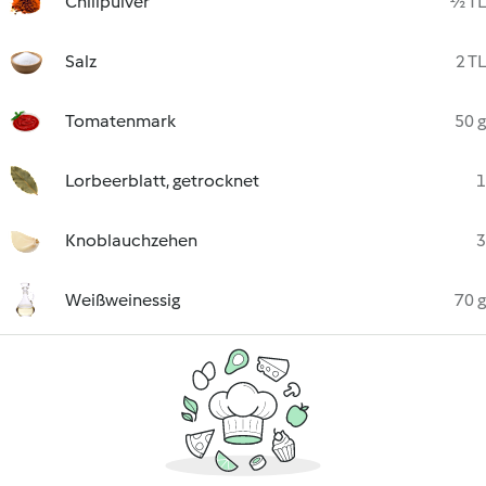
Chilipulver
½ TL
Salz
2 TL
Tomatenmark
50 g
Lorbeerblatt, getrocknet
1
Knoblauchzehen
3
Weißweinessig
70 g