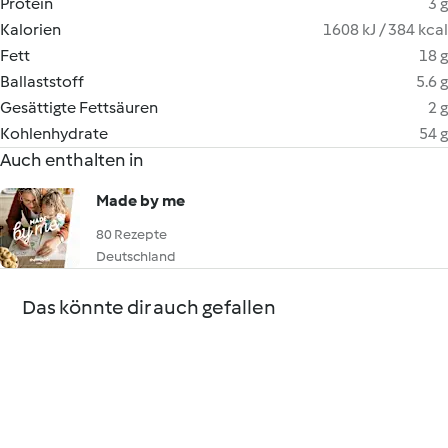
Protein
3 g
Kalorien
1608 kJ / 384 kcal
Fett
18 g
Ballaststoff
5.6 g
Gesättigte Fettsäuren
2 g
Kohlenhydrate
54 g
Auch enthalten in
Made by me
80 Rezepte
Deutschland
Das könnte dir auch gefallen