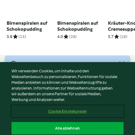
Birnenspiralen auf
Birnenspiralen auf
Kräuter-Kn
Schokopudding
Schokopudding
Cremesuppe
Schnecken
3.8
(15)
4.0
(28)
3.7
(18)
© Copyright 2026
Wir verwenden Cookies, um Inhalte und den
Webseitenbesuch zu personalisieren, Funktionen für soziale
Nutzungsbedingungen
Medien anbieten zu können und Webseitenzugriffe zu
Datenschutzrichtlinien
analysieren. Informationen zur Webseitennutzung geben
Disclaimer
wir außerdem an unsere Partner für soziale Medien,
Werbung und Analysen weiter.
Impressum
Cookies
Cookie Einstellungen
Inhalt melden
Vertrag widerrufen
Alle ablehnen
Erklärung zur Barrierefreiheit