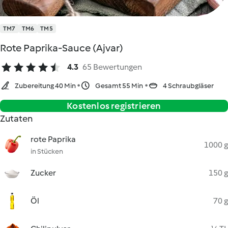
TM7
TM6
TM5
Rote Paprika-Sauce (Ajvar)
4.3
65 Bewertungen
Zubereitung 40 Min
Gesamt 55 Min
4 Schraubgläser
Kostenlos registrieren
Zutaten
rote Paprika
1000 g
in Stücken
Zucker
150 g
Öl
70 g