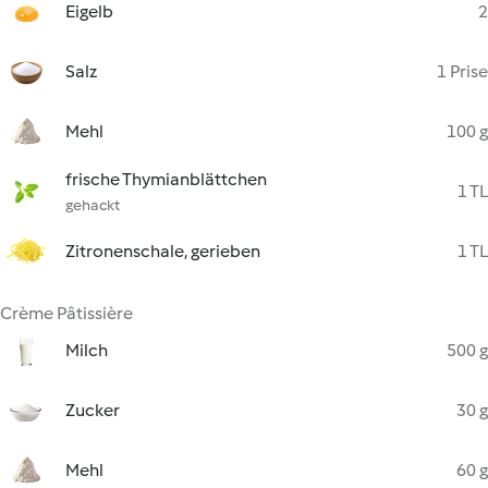
Eigelb
2
Salz
1 Prise
Mehl
100 g
frische Thymianblättchen
1 TL
gehackt
Zitronenschale, gerieben
1 TL
Crème Pâtissière
Milch
500 g
Zucker
30 g
Mehl
60 g