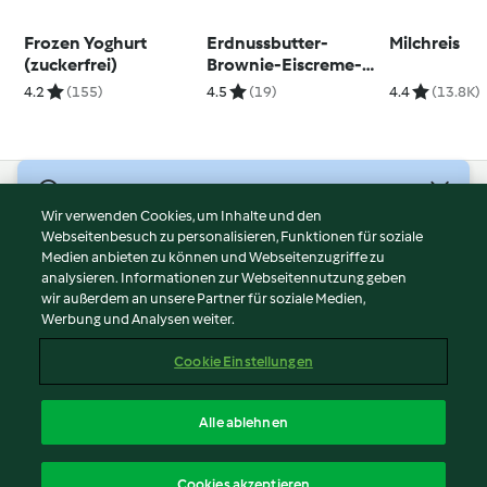
Frozen Yoghurt
Erdnussbutter-
Milchreis
(zuckerfrei)
Brownie-Eiscreme-
Sandwiches
4.2
(155)
4.5
(19)
4.4
(13.8K)
© Copyright 2026
Wir verwenden Cookies, um Inhalte und den
Webseitenbesuch zu personalisieren, Funktionen für soziale
Nutzungsbedingungen
Medien anbieten zu können und Webseitenzugriffe zu
Datenschutzrichtlinien
analysieren. Informationen zur Webseitennutzung geben
Disclaimer
wir außerdem an unsere Partner für soziale Medien,
Werbung und Analysen weiter.
Impressum
Cookies
Cookie Einstellungen
Inhalt melden
Vertrag widerrufen
Alle ablehnen
Erklärung zur Barrierefreiheit
Deutsch
Cookies akzeptieren