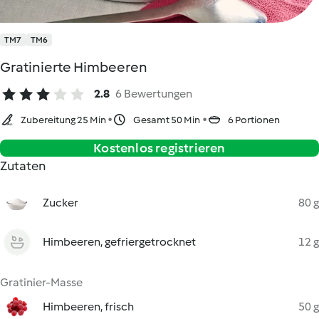
TM7
TM6
Gratinierte Himbeeren
2.8
6 Bewertungen
Zubereitung 25 Min
Gesamt 50 Min
6 Portionen
Kostenlos registrieren
Zutaten
Zucker
80 g
Himbeeren, gefriergetrocknet
12 g
Gratinier-Masse
Himbeeren, frisch
50 g