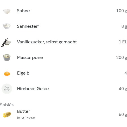
Sahne
100 g
Sahnesteif
8 g
Vanillezucker, selbst gemacht
1 EL
Mascarpone
200 g
Eigelb
4
Himbeer-Gelee
40 g
Sablés
Butter
60 g
in Stücken