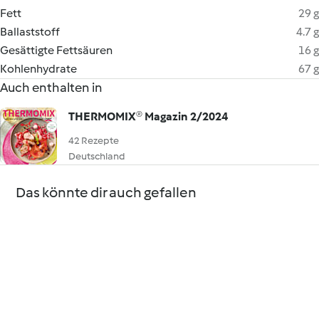
Fett
29 g
Ballaststoff
4.7 g
Gesättigte Fettsäuren
16 g
Kohlenhydrate
67 g
Auch enthalten in
THERMOMIX® Magazin 2/2024
42 Rezepte
Deutschland
Das könnte dir auch gefallen