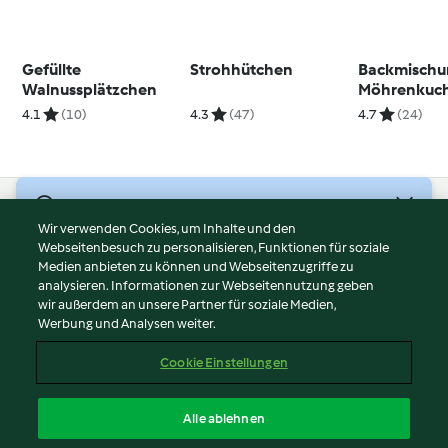
Gefüllte
Strohhütchen
Backmischun
Walnussplätzchen
Möhrenkuc
4.1
(10)
4.3
(47)
4.7
(24)
© Copyright 2026
Wir verwenden Cookies, um Inhalte und den
Webseitenbesuch zu personalisieren, Funktionen für soziale
Nutzungsbedingungen
Medien anbieten zu können und Webseitenzugriffe zu
Datenschutzrichtlinien
analysieren. Informationen zur Webseitennutzung geben
Disclaimer
wir außerdem an unsere Partner für soziale Medien,
Werbung und Analysen weiter.
Impressum
Cookies
Cookie Einstellungen
Inhalt melden
Vertrag widerrufen
Alle ablehnen
Erklärung zur Barrierefreiheit