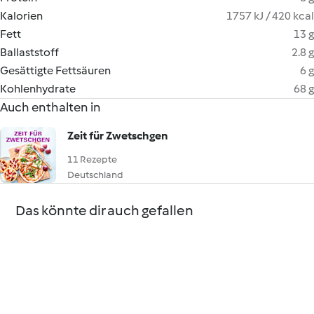
Kalorien
1757 kJ / 420 kcal
Fett
13 g
Ballaststoff
2.8 g
Gesättigte Fettsäuren
6 g
Kohlenhydrate
68 g
Auch enthalten in
Zeit für Zwetschgen
11 Rezepte
Deutschland
Das könnte dir auch gefallen