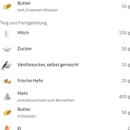
Butter
50 g
kalt, in kleinen Stücken
Teig und Fertigstellung
Milch
150 g
Zucker
50 g
Vanillezucker, selbst gemacht
10 g
frische Hefe
20 g
Mehl
400 g
und etwas mehr zum Bemehlen
Butter
50 g
in Stücken
Ei
1