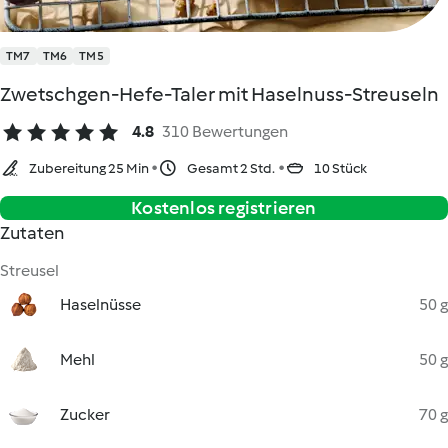
TM7
TM6
TM5
Zwetschgen-Hefe-Taler mit Haselnuss-Streuseln
4.8
310 Bewertungen
Zubereitung 25 Min
Gesamt 2 Std.
10 Stück
Kostenlos registrieren
Zutaten
Streusel
Haselnüsse
50 g
Mehl
50 g
Zucker
70 g