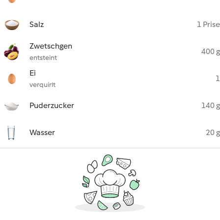
Salz
1 Prise
Zwetschgen
400 g
entsteint
Ei
1
verquirlt
Puderzucker
140 g
Wasser
20 g