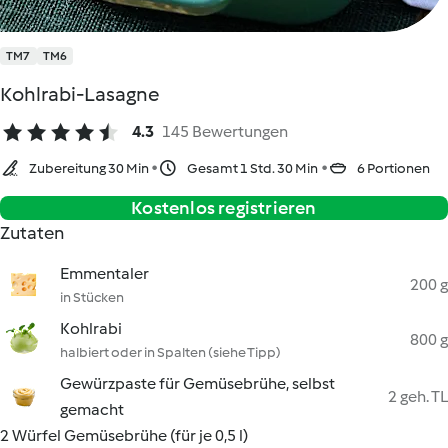
TM7
TM6
Kohlrabi-Lasagne
4.3
145 Bewertungen
Zubereitung 30 Min
Gesamt 1 Std. 30 Min
6 Portionen
Kostenlos registrieren
Zutaten
Emmentaler
200 g
in Stücken
Kohlrabi
800 g
halbiert oder in Spalten (siehe Tipp)
Gewürzpaste für Gemüsebrühe, selbst
2 geh. TL
gemacht
2 Würfel Gemüsebrühe (für je 0,5 l)