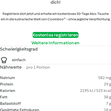
dich!
Registriere dich jetzt und erhalte ein kostenloses 30-Tage Abo. Tauche
ein in die kulinarische Welt von Cookidoo® - ohne jegliche Verpflichtung.
Kostenlos registrieren
Weitere Informationen
Schwierigkeitsgrad
einfach
Nährwerte
pro 1 Portion
Natrium
582 mg
Protein
29 g
Kalorien
2195 kJ / 525 kcal
Fett
38 g
Ballaststoff
7 g
Gesättigte Fettsäuren
18 g