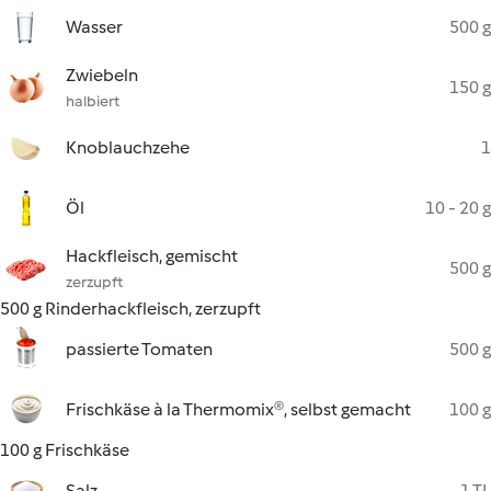
Wasser
500 g
Zwiebeln
150 g
halbiert
Knoblauchzehe
1
Öl
10 - 20 g
Hackfleisch, gemischt
500 g
zerzupft
500 g Rinderhackfleisch, zerzupft
passierte Tomaten
500 g
Frischkäse à la Thermomix®, selbst gemacht
100 g
100 g Frischkäse
Salz
1 TL