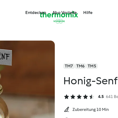
Entdecken
Abo Vorteile
Hilfe
TM7
TM6
TM5
Honig-Senf
4.5
641 B
Zubereitung 10 Min