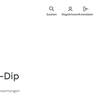
Zum
Hauptinha
Suchen
Registrieren
Anmelden
springen
-Dip
ewertungen