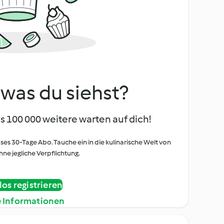
, was du siehst?
s 100 000 weitere warten auf dich!
oses 30-Tage Abo. Tauche ein in die kulinarische Welt von
ne jegliche Verpflichtung.
os registrieren
e Informationen