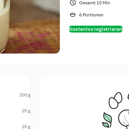
Gesamt 10 Min
6 Portionen
Kostenlos registrieren
200 g
20 g
20 g