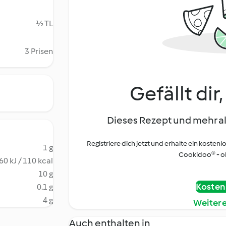
½ TL
3 Prisen
Gefällt dir
Dieses Rezept und mehr al
Registriere dich jetzt und erhalte ein kostenl
1 g
Cookidoo® - oh
60 kJ / 110 kcal
10 g
Kostenl
0.1 g
4 g
Weiter
Auch enthalten in