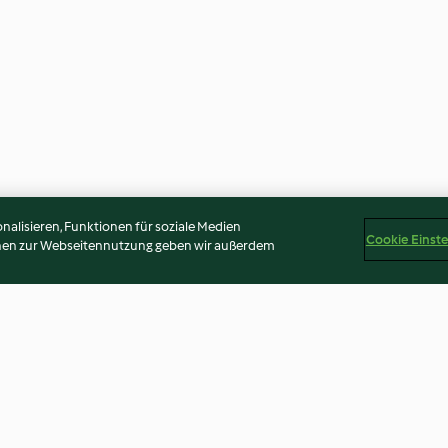
alisieren, Funktionen für soziale Medien
Cookie Einst
onen zur Webseitennutzung geben wir außerdem
Feta-Minz-
Sektcocktail Bellini
Mango-Maracuj