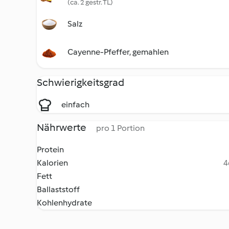
(ca. 2 gestr. TL)
Salz
Cayenne-Pfeffer, gemahlen
Schwierigkeitsgrad
einfach
Nährwerte
pro 1 Portion
Protein
Kalorien
4
Fett
Ballaststoff
Kohlenhydrate