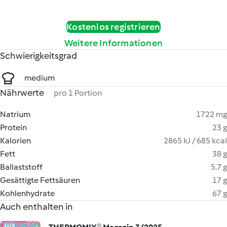
Kostenlos registrieren
Weitere Informationen
Schwierigkeitsgrad
medium
Nährwerte
pro 1 Portion
Natrium
1722 mg
Protein
23 g
Kalorien
2865 kJ / 685 kcal
Fett
38 g
Ballaststoff
5.7 g
Gesättigte Fettsäuren
17 g
Kohlenhydrate
67 g
Auch enthalten in