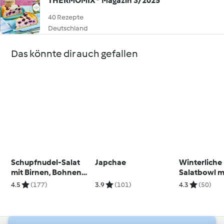
THERMOMIX® Magazin 3/2025
40 Rezepte
Deutschland
Das könnte dir auch gefallen
Schupfnudel-Salat
Japchae
Winterliche
mit Birnen, Bohnen
Salatbowl m
und Speck
Avocadocr
4.5
(177)
3.9
(101)
4.3
(50)
Räucherlac