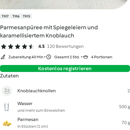
TM7
TM6
TM5
Parmesanpüree mit Spiegeleiern und
karamellisiertem Knoblauch
4.5
120 Bewertungen
Zubereitung 40 Min
Gesamt 2 Std.
4 Portionen
Kostenlos registrieren
Zutaten
Knoblauchknollen
2
Wasser
500 g
und mehr zum Einweichen
Parmesan
70 g
in Stücken (2 cm)