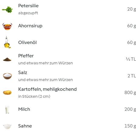
Petersilie
20 g
abgezupft
Ahornsirup
60 g
Olivenöl
60 g
Pfeffer
½ TL
und etwas mehr zum Würzen
Salz
2 TL
und etwas mehr zum Würzen
Kartoffeln, mehligkochend
800 g
in Stücken (2 cm)
Milch
200 g
Sahne
150 g