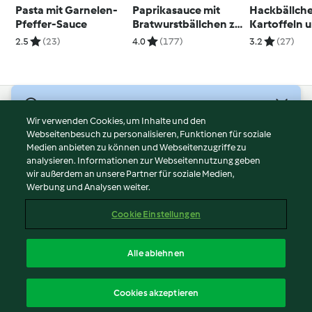
Pasta mit Garnelen-
Paprikasauce mit
Hackbällche
Pfeffer-Sauce
Bratwurstbällchen zu
Kartoffeln 
Nudeln
Mandel-Sau
2.5
(23)
4.0
(177)
3.2
(27)
© Copyright 2026
Wir verwenden Cookies, um Inhalte und den
Webseitenbesuch zu personalisieren, Funktionen für soziale
Nutzungsbedingungen
Medien anbieten zu können und Webseitenzugriffe zu
Datenschutzrichtlinien
analysieren. Informationen zur Webseitennutzung geben
Disclaimer
wir außerdem an unsere Partner für soziale Medien,
Werbung und Analysen weiter.
Impressum
Cookies
Cookie Einstellungen
Inhalt melden
Vertrag widerrufen
Alle ablehnen
Erklärung zur Barrierefreiheit
Deutsch
Cookies akzeptieren