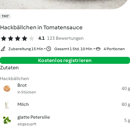
TM7
Hackbällchen in Tomatensauce
4.1
123 Bewertungen
Zubereitung 15 Min
Gesamt 1 Std. 10 Min
4 Portionen
Kostenlos registrieren
Zutaten
Hackbällchen
Brot
40 g
in Stücken
Milch
80 g
glatte Petersilie
5 g
abgezupft