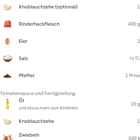
Knoblauchzehe (optional)
1
Rinderhackfleisch
400 g
Eier
2
Salz
½ TL
Pfeffer
1 Prise
Tomatensauce und Fertigstellung
Öl
20 g
und etwas mehr zum Einfetten
Knoblauchzehe
1
Zwiebeln
200 g