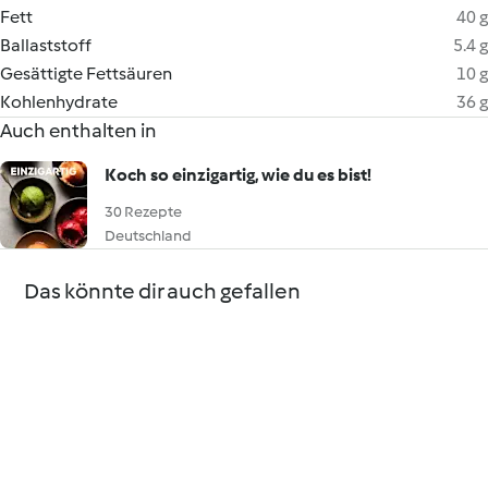
Fett
40 g
Ballaststoff
5.4 g
Gesättigte Fettsäuren
10 g
Kohlenhydrate
36 g
Auch enthalten in
Koch so einzigartig, wie du es bist!
30 Rezepte
Deutschland
Das könnte dir auch gefallen