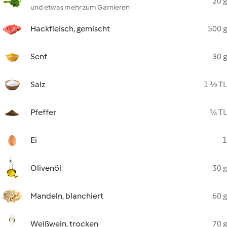
20 g
und etwas mehr zum Garnieren
Hackfleisch, gemischt
500 g
Senf
30 g
Salz
1 ½ TL
Pfeffer
¾ TL
Ei
1
Olivenöl
30 g
Mandeln, blanchiert
60 g
Weißwein, trocken
70 g