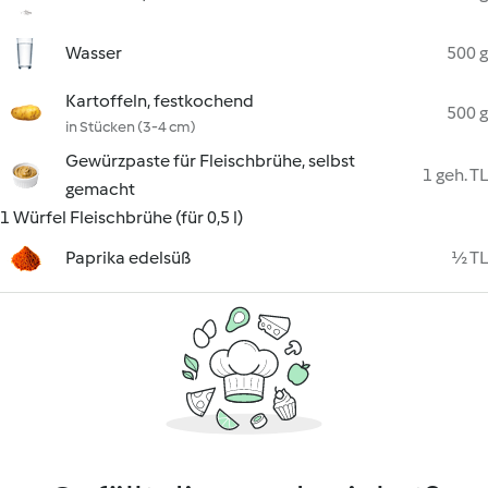
Wasser
500 g
Kartoffeln, festkochend
500 g
in Stücken (3-4 cm)
Gewürzpaste für Fleischbrühe, selbst
1 geh. TL
gemacht
1 Würfel Fleischbrühe (für 0,5 l)
Paprika edelsüß
½ TL