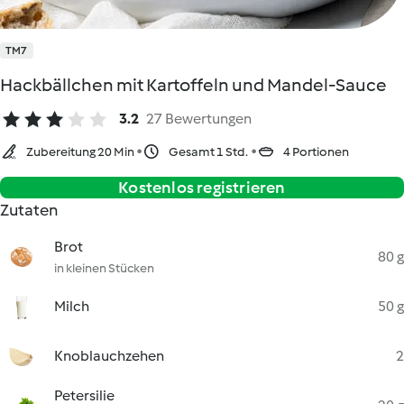
TM7
Hackbällchen mit Kartoffeln und Mandel-Sauce
3.2
27 Bewertungen
Zubereitung 20 Min
Gesamt 1 Std.
4 Portionen
Kostenlos registrieren
Zutaten
Brot
80 g
in kleinen Stücken
Milch
50 g
Knoblauchzehen
2
Petersilie