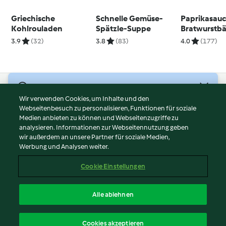
Griechische
Schnelle Gemüse-
Paprikasauc
Kohlrouladen
Spätzle-Suppe
Bratwurstbä
Nudeln
3.9
(32)
3.8
(83)
4.0
(177)
© Copyright 2026
Wir verwenden Cookies, um Inhalte und den
Webseitenbesuch zu personalisieren, Funktionen für soziale
Nutzungsbedingungen
Medien anbieten zu können und Webseitenzugriffe zu
Datenschutzrichtlinien
analysieren. Informationen zur Webseitennutzung geben
Disclaimer
wir außerdem an unsere Partner für soziale Medien,
Werbung und Analysen weiter.
Impressum
Cookies
Cookie Einstellungen
Inhalt melden
Vertrag widerrufen
Alle ablehnen
Erklärung zur Barrierefreiheit
Deutsch
Cookies akzeptieren