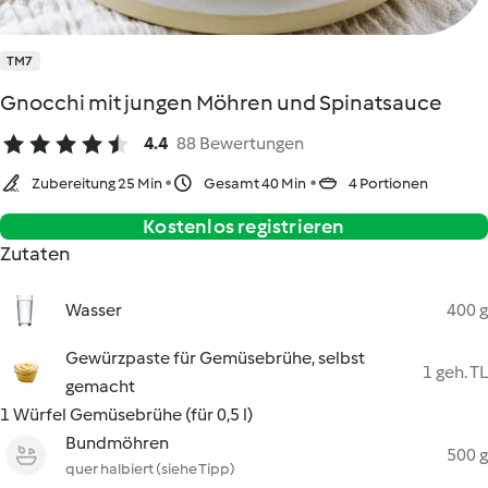
TM7
Gnocchi mit jungen Möhren und Spinatsauce
4.4
88 Bewertungen
Zubereitung 25 Min
Gesamt 40 Min
4 Portionen
Kostenlos registrieren
Zutaten
Wasser
400 g
Gewürzpaste für Gemüsebrühe, selbst
1 geh. TL
gemacht
1 Würfel Gemüsebrühe (für 0,5 l)
Bundmöhren
500 g
quer halbiert (siehe Tipp)