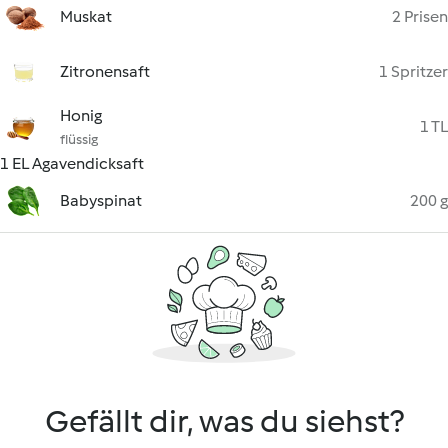
Muskat
2 Prisen
Zitronensaft
1 Spritzer
Honig
1 TL
flüssig
1 EL Agavendicksaft
Babyspinat
200 g
Gefällt dir, was du siehst?