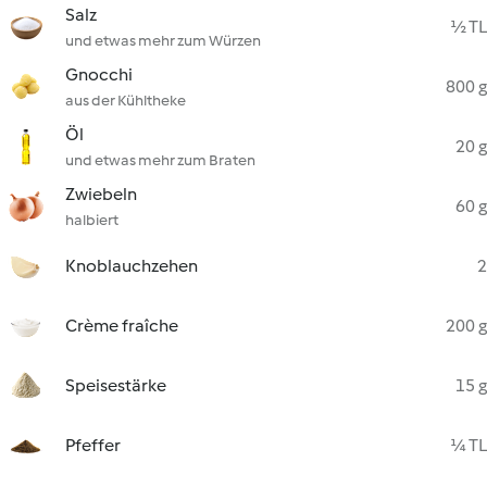
Salz
½ TL
und etwas mehr zum Würzen
Gnocchi
800 g
aus der Kühltheke
Öl
20 g
und etwas mehr zum Braten
Zwiebeln
60 g
halbiert
Knoblauchzehen
2
Crème fraîche
200 g
Speisestärke
15 g
Pfeffer
¼ TL