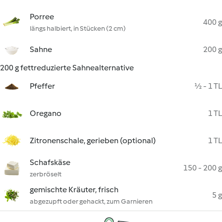
Porree
400 g
längs halbiert, in Stücken (2 cm)
Sahne
200 g
200 g fettreduzierte Sahnealternative
Pfeffer
½ - 1 TL
Oregano
1 TL
Zitronenschale, gerieben (optional)
1 TL
Schafskäse
150 - 200 g
zerbröselt
gemischte Kräuter, frisch
5 g
abgezupft oder gehackt, zum Garnieren