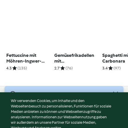
Fettuccine mit
Gemüsefrikadellen
Spaghetti mi
Möhren-Ingwer-
mit
Carbonara
Sauce, Walnüssen
Süßkartoffelpüree
4.3
(135)
2.7
(76)
3.4
(97)
und Ziegenkäse
© Copyright 2026
Wir verwenden Cookies, um Inhalte und den
Webseitenbesuch zu personalisieren, Funktionen für soziale
Nutzungsbedingungen
Medien anbieten zu können und Webseitenzugriffe zu
Datenschutzrichtlinien
analysieren. Informationen zur Webseitennutzung geben
Disclaimer
wir außerdem an unsere Partner für soziale Medien,
Werbung und Analysen weiter.