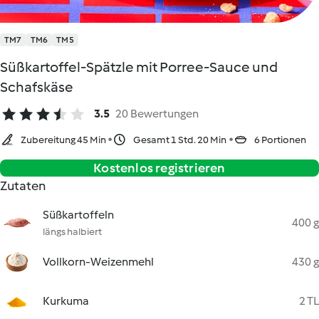
TM7
TM6
TM5
Süßkartoffel-Spätzle mit Porree-Sauce und
Schafskäse
3.5
20 Bewertungen
Zubereitung 45 Min
Gesamt 1 Std. 20 Min
6 Portionen
Kostenlos registrieren
Zutaten
Süßkartoffeln
400 g
längs halbiert
Vollkorn-Weizenmehl
430 g
Kurkuma
2 TL