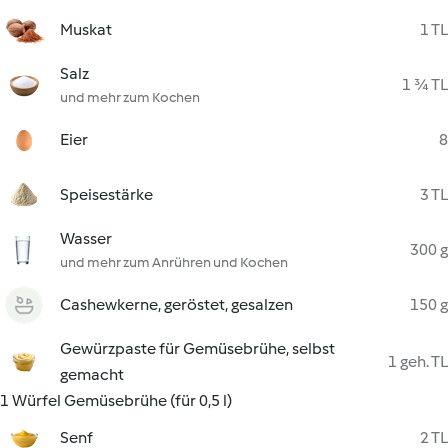
Muskat
1 TL
Salz
1 ¾ TL
und mehr zum Kochen
Eier
8
Speisestärke
3 TL
Wasser
300 g
und mehr zum Anrühren und Kochen
Cashewkerne, geröstet, gesalzen
150 g
Gewürzpaste für Gemüsebrühe, selbst
1 geh. TL
gemacht
1 Würfel Gemüsebrühe (für 0,5 l)
Senf
2 TL