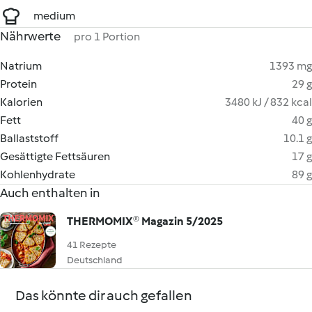
medium
Nährwerte
pro 1 Portion
Natrium
1393 mg
Protein
29 g
Kalorien
3480 kJ / 832 kcal
Fett
40 g
Ballaststoff
10.1 g
Gesättigte Fettsäuren
17 g
Kohlenhydrate
89 g
Auch enthalten in
THERMOMIX® Magazin 5/2025
41 Rezepte
Deutschland
Das könnte dir auch gefallen