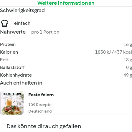
Weitere Informationen
Schwierigkeitsgrad
einfach
Nährwerte
pro 1 Portion
Protein
16 g
Kalorien
1830 kJ / 437 kcal
Fett
18 g
Ballaststoff
0 g
Kohlenhydrate
49 g
Auch enthalten in
Feste feiern
109 Rezepte
Deutschland
Das könnte dir auch gefallen