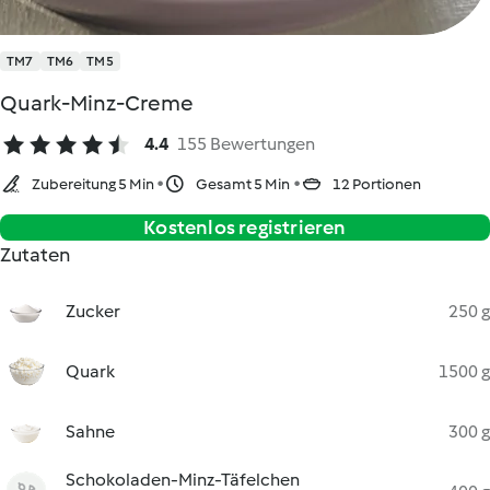
TM7
TM6
TM5
Quark-Minz-Creme
4.4
155 Bewertungen
Zubereitung 5 Min
Gesamt 5 Min
12 Portionen
Kostenlos registrieren
Zutaten
Zucker
250 g
Quark
1500 g
Sahne
300 g
Schokoladen-Minz-Täfelchen