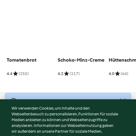
Tomatenbrot
Schoko-Minz-Creme
Hüttenschm
4.4
(255)
4.2
(217)
4.0
(64)
© Copyright 2026
Wir verwenden Cookies, um Inhalte und den
Webseitenbesuch zu personalisieren, Funktionen für soziale
Nutzungsbedingungen
Medien anbieten zu können und Webseitenzugriffe zu
Datenschutzrichtlinien
analysieren. Informationen zur Webseitennutzung geben
Disclaimer
wir außerdem an unsere Partner für soziale Medien,