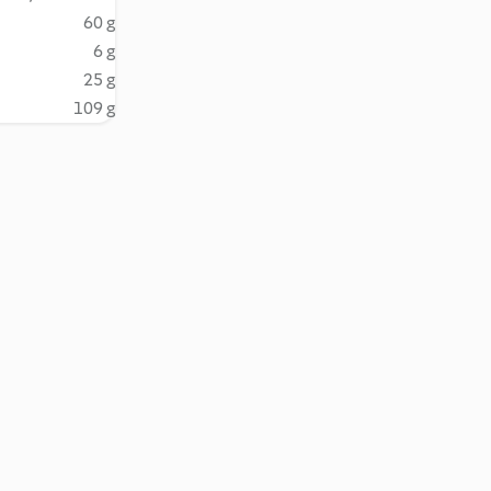
60 g
6 g
25 g
109 g