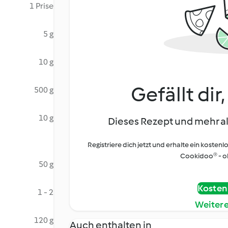
1 Prise
5 g
10 g
Gefällt dir
500 g
10 g
Dieses Rezept und mehr al
Registriere dich jetzt und erhalte ein kostenl
Cookidoo® - oh
50 g
Kostenl
1 - 2
Weiter
120 g
Auch enthalten in