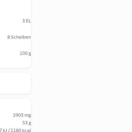
3 EL
8 Scheiben
100 g
2903 mg
53 g
 kJ / 1180 kcal