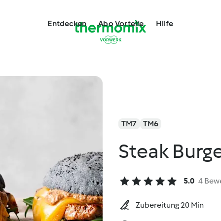
Entdecken
Abo Vorteile
Hilfe
TM7
TM6
Steak Burge
5.0
4 Bew
Zubereitung 20 Min