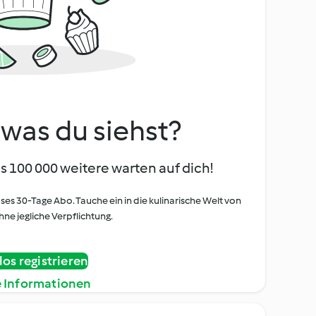
, was du siehst?
s 100 000 weitere warten auf dich!
oses 30-Tage Abo. Tauche ein in die kulinarische Welt von
ne jegliche Verpflichtung.
os registrieren
e Informationen