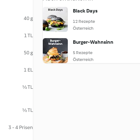
Black Days
40 g
12 Rezepte
Österreich
1 TL
Burger-Wahnsinn
50 g
5 Rezepte
Österreich
1 EL
½ TL
½ TL
3 - 4 Prisen