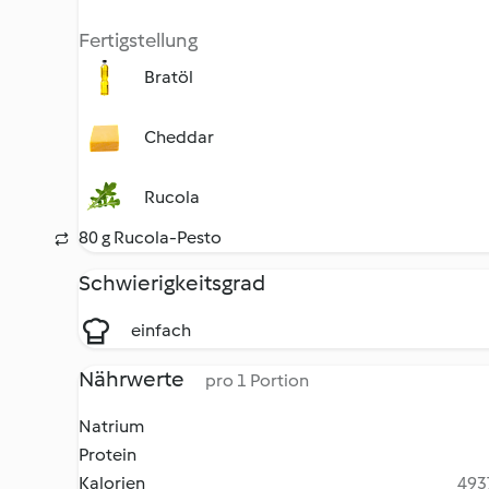
Fertigstellung
Bratöl
Cheddar
Rucola
80 g Rucola-Pesto
Schwierigkeitsgrad
einfach
Nährwerte
pro 1 Portion
Natrium
Protein
Kalorien
4937