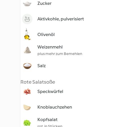
Zucker
Aktivkohle, pulverisiert
Olivenöl
Weizenmehl
plus mehr zum Bemehlen
Salz
Rote Salatsoße
Speckwürfel
Knoblauchzehen
Kopfsalat
rot, in Stücken