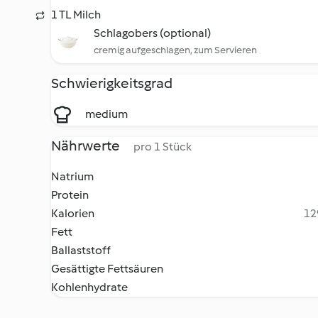
1 TL Milch
Schlagobers (optional)
cremig aufgeschlagen, zum Servieren
Schwierigkeitsgrad
medium
Nährwerte
pro 1 Stück
Natrium
Protein
Kalorien
12
Fett
Ballaststoff
Gesättigte Fettsäuren
Kohlenhydrate