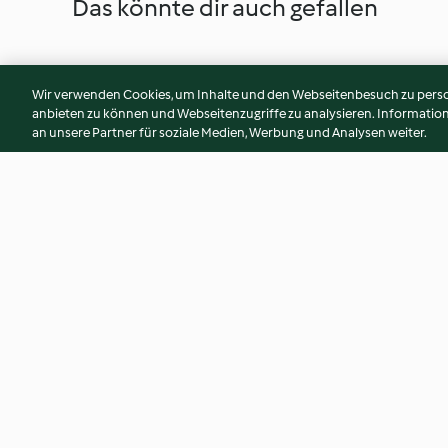
Das könnte dir auch gefallen
Wir verwenden Cookies, um Inhalte und den Webseitenbesuch zu person
anbieten zu können und Webseitenzugriffe zu analysieren. Informati
an unsere Partner für soziale Medien, Werbung und Analysen weiter.
Linzerroulade
Germknödelroula
4.8
(12)
4.8
(20)
© Copyright 2026