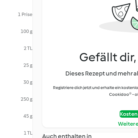
1 Prise
100 g
2 TL
Gefällt dir
25 g
Dieses Rezept und mehr al
30 g
Registriere dich jetzt und erhalte ein kostenl
Cookidoo® - oh
250 g
Kostenl
45 g
Weiter
1 TL
Auch enthalten in