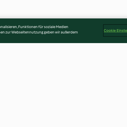
alisieren, Funktionen für soziale Medien
Cookie Einst
onen zur Webseitennutzung geben wir außerdem
de
Punschroulade
Schokokipferl
5.0
(12)
3.6
(69)