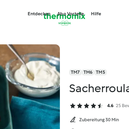
Entdecken
Abo Vorteile
Hilfe
TM7
TM6
TM5
Sacherroul
4.6
25 Be
Zubereitung 30 Min