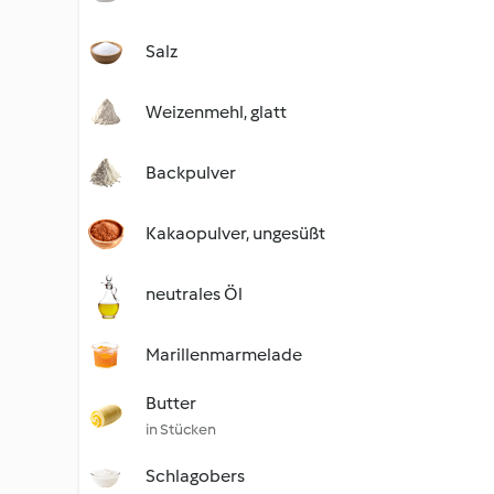
Salz
Weizenmehl, glatt
Backpulver
Kakaopulver, ungesüßt
neutrales Öl
Marillenmarmelade
Butter
in Stücken
Schlagobers