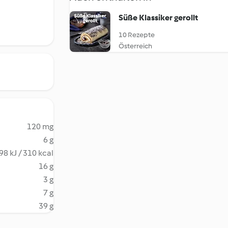
Süße Klassiker gerollt
10 Rezepte
Österreich
120 mg
6 g
98 kJ / 310 kcal
16 g
3 g
7 g
39 g