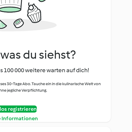
, was du siehst?
s 100 000 weitere warten auf dich!
oses 30-Tage Abo. Tauche ein in die kulinarische Welt von
ne jegliche Verpflichtung.
os registrieren
e Informationen