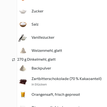
Zucker
Salz
Vanillezucker
Weizenmehl, glatt
270 g Dinkelmehl, glatt
Backpulver
Zartbitterschokolade (70 % Kakaoanteil)
in Stücken
Orangensaft, frisch gepresst