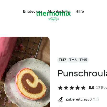
Entdecken
Abo Vorteile
Hilfe
TM7
TM6
TM5
Punschrou
5.0
12 Be
Zubereitung 50 Min