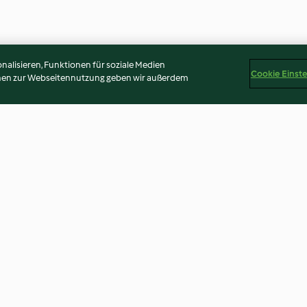
alisieren, Funktionen für soziale Medien
Cookie Einst
onen zur Webseitennutzung geben wir außerdem
de
Eisenbahner
Schokokipferl
4.1
(53)
3.6
(69)