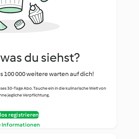
, was du siehst?
s 100 000 weitere warten auf dich!
oses 30-Tage Abo. Tauche ein in die kulinarische Welt von
ne jegliche Verpflichtung.
os registrieren
e Informationen