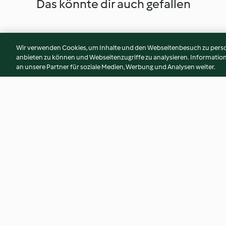
Das könnte dir auch gefallen
Wir verwenden Cookies, um Inhalte und den Webseitenbesuch zu person
anbieten zu können und Webseitenzugriffe zu analysieren. Informati
an unsere Partner für soziale Medien, Werbung und Analysen weiter.
Linzerroulade
Germknödelroula
4.8
(12)
4.8
(20)
© Copyright 2026