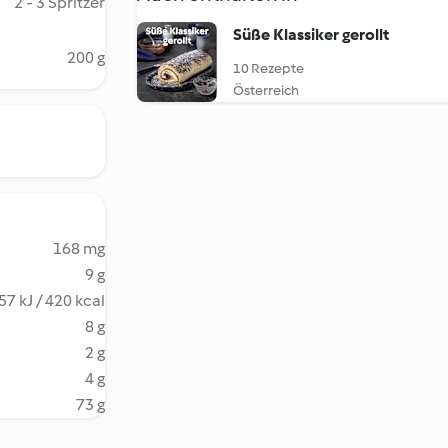
2 - 3 Spritzer
Süße Klassiker gerollt
200 g
10 Rezepte
Österreich
168 mg
9 g
57 kJ / 420 kcal
8 g
2 g
4 g
73 g