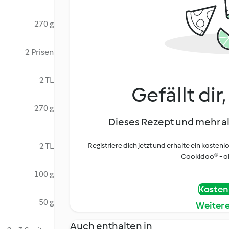
270 g
2 Prisen
2 TL
Gefällt dir
270 g
Dieses Rezept und mehr al
2 TL
Registriere dich jetzt und erhalte ein kostenl
Cookidoo® - oh
100 g
Kostenl
50 g
Weiter
Auch enthalten in