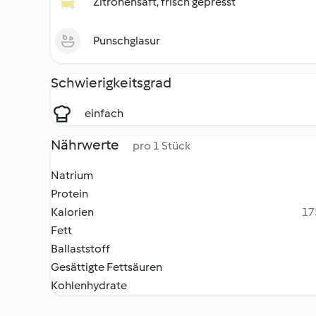
Zitronensaft, frisch gepresst
Punschglasur
Schwierigkeitsgrad
einfach
Nährwerte
pro 1 Stück
Natrium
Protein
Kalorien
17
Fett
Ballaststoff
Gesättigte Fettsäuren
Kohlenhydrate