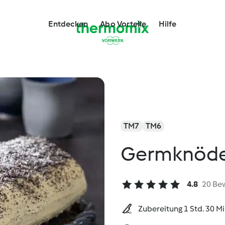
Entdecken
Abo Vorteile
Hilfe
TM7
TM6
Germknöde
4.8
20 Be
Zubereitung 1 Std. 30 M