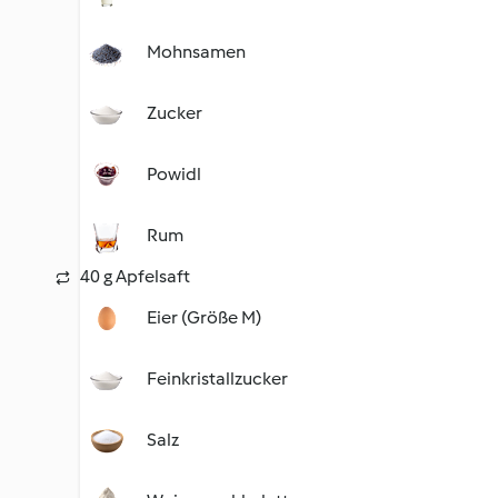
Mohnsamen
Zucker
Powidl
Rum
40 g Apfelsaft
Eier (Größe M)
Feinkristallzucker
Salz