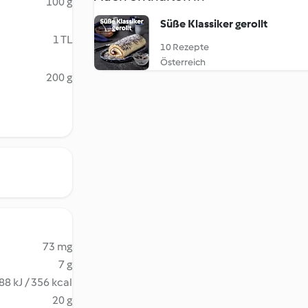
100 g
Süße Klassiker gerollt
1 TL
10 Rezepte
Österreich
200 g
73 mg
7 g
88 kJ / 356 kcal
20 g