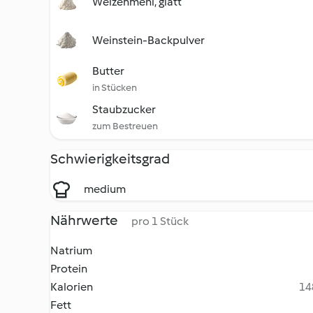
Weizenmehl, glatt
Weinstein-Backpulver
Butter
in Stücken
Staubzucker
zum Bestreuen
Schwierigkeitsgrad
medium
Nährwerte
pro 1 Stück
Natrium
Protein
Kalorien
14
Fett