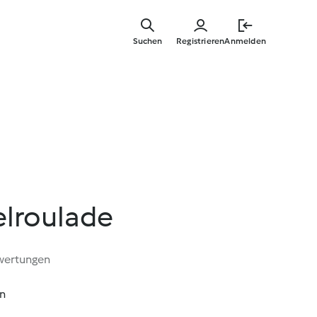
Zum
Hauptinha
Suchen
Registrieren
Anmelden
springen
lroulade
wertungen
in