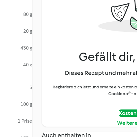
80 g
20 g
430 g
Gefällt dir
40 g
Dieses Rezept und mehr al
5
Registriere dich jetzt und erhalte ein kostenl
Cookidoo® - oh
100 g
Kostenl
1 Prise
Weiter
Auch enthalten in