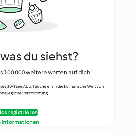
, was du siehst?
s 100 000 weitere warten auf dich!
oses 30-Tage Abo. Tauche ein in die kulinarische Welt von
ne jegliche Verpflichtung.
os registrieren
e Informationen