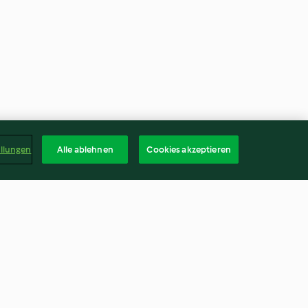
ellungen
Alle ablehnen
Cookies akzeptieren
r-Herzen
Fliegenpilz- und
Schweinchen-Glücksmuffins