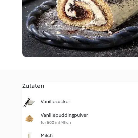
Zutaten
Vanillezucker
Vanillepuddingpulver
für 500 ml MIlch
Milch