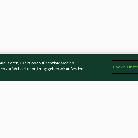
alisieren, Funktionen für soziale Medien
Cookie Einst
onen zur Webseitennutzung geben wir außerdem
Punschroulade
Topfen-Erdbee