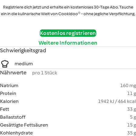
Registriere dich jetzt und erhalte ein kostenloses 30-Tage Abo. Tauche
ein in die kulinarische Welt von Cookidoo® - ohne jegliche Verpflichtung.
Kostenlos registrieren
Weitere Informationen
Schwierigkeitsgrad
medium
Nährwerte
pro 1 Stück
Natrium
160 mg
Protein
11 g
Kalorien
1942 kJ / 464 kcal
Fett
33 g
Ballaststoff
5 g
Gesättigte Fettsäuren
15 g
Kohlenhydrate
35 g