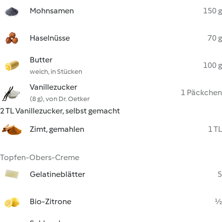
Mohnsamen
150 g
Haselnüsse
70 g
Butter
100 g
weich, in Stücken
Vanillezucker
1 Päckchen
(8 g), von Dr. Oetker
2 TL Vanillezucker, selbst gemacht
Zimt, gemahlen
1 TL
Topfen-Obers-Creme
Gelatineblätter
5
Bio-Zitrone
½