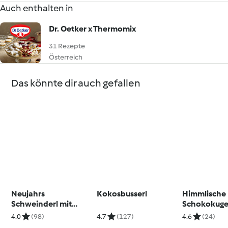
Auch enthalten in
Dr. Oetker x Thermomix
31 Rezepte
Österreich
Das könnte dir auch gefallen
Neujahrs
Kokosbusserl
Himmlische
Schweinderl mit
Schokokuge
süßer Nussfülle
4.0
(98)
4.7
(127)
4.6
(24)