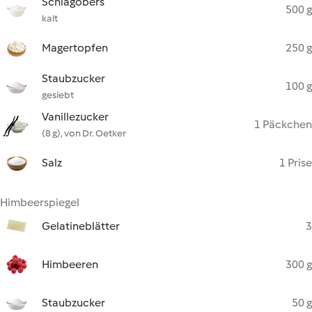
Schlagobers
500 g
kalt
Magertopfen
250 g
Staubzucker
100 g
gesiebt
Vanillezucker
1 Päckchen
(8 g), von Dr. Oetker
Salz
1 Prise
Himbeerspiegel
Gelatineblätter
3
Himbeeren
300 g
Staubzucker
50 g