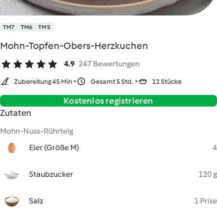
TM7
TM6
TM5
Mohn-Topfen-Obers-Herzkuchen
4.9
247 Bewertungen
Zubereitung 45 Min
Gesamt 5 Std.
12 Stücke
Kostenlos registrieren
Zutaten
Mohn-Nuss-Rührteig
Eier (Größe M)
4
Staubzucker
120 g
Salz
1 Prise