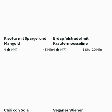
Risotto mit Spargel und
Erdäpfelstrudel mit
Mangold
Kräutermousseline
4
(99)
45 Min
4
(97)
1 Std. 20 Min
Chili con Soja
Veganes Wiener