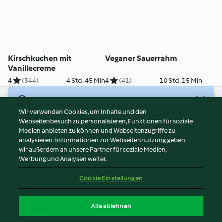
Kirschkuchen mit
Veganer Sauerrahm
Vanillecreme
4
(344)
4 Std. 45 Min
4
(41)
10 Std. 15 Min
© Copyright 2026
Wir verwenden Cookies, um Inhalte und den
Webseitenbesuch zu personalisieren, Funktionen für soziale
Nutzungsbedingungen
Medien anbieten zu können und Webseitenzugriffe zu
Datenschutzrichtlinien
analysieren. Informationen zur Webseitennutzung geben
Disclaimer
wir außerdem an unsere Partner für soziale Medien,
Werbung und Analysen weiter.
Impressum
Cookies
Cookie Einstellungen
Inhalt melden
Vertrag widerrufen
Alle ablehnen
Erklärung zur Barrierefreiheit