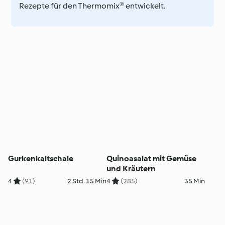
Rezepte für den Thermomix® entwickelt.
Gurkenkaltschale
Quinoasalat mit Gemüse
und Kräutern
4
(91)
2 Std. 15 Min
4
(285)
35 Min