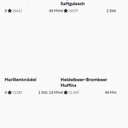
Saftgulasch
5
(661)
45 Min
4
(607)
1 Std.
Marillenknödel
Heidelbeer-Brombeer
Muffins
4
(128)
1 Std. 15 Min
4
(1.0K)
40 Min