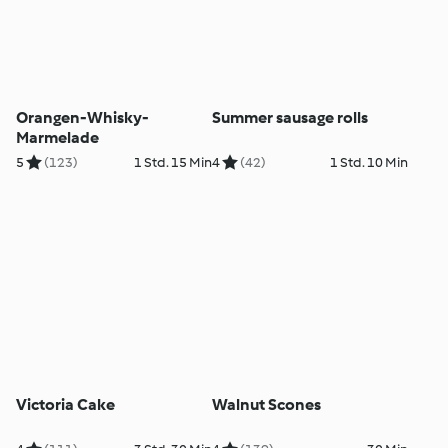
Orangen-Whisky-
Summer sausage rolls
Marmelade
5
(123)
1 Std. 15 Min
4
(42)
1 Std. 10 Min
Victoria Cake
Walnut Scones