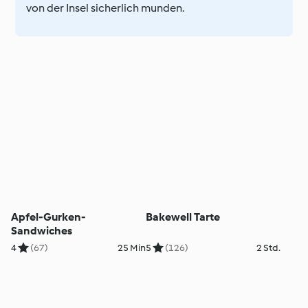
von der Insel sicherlich munden.
Apfel-Gurken-
Bakewell Tarte
Sandwiches
4
(67)
25 Min
5
(126)
2 Std.