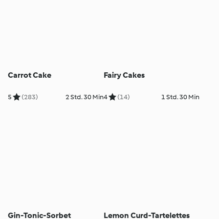
Carrot Cake
Fairy Cakes
5
(283)
2 Std. 30 Min
4
(14)
1 Std. 30 Min
Gin-Tonic-Sorbet
Lemon Curd-Tartelettes