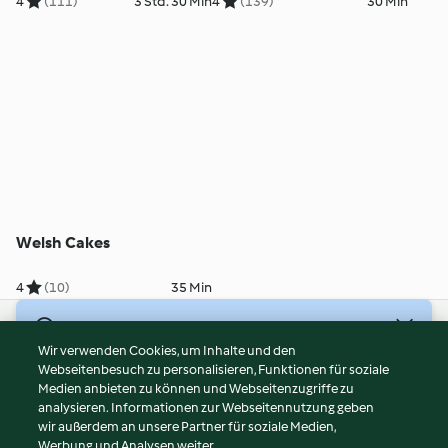
4
(111)
3 Std. 30 Min
4
(139)
30 Min
Welsh Cakes
4
(10)
35 Min
© Copyright 2026
Wir verwenden Cookies, um Inhalte und den
Webseitenbesuch zu personalisieren, Funktionen für soziale
Nutzungsbedingungen
Medien anbieten zu können und Webseitenzugriffe zu
Datenschutzrichtlinien
analysieren. Informationen zur Webseitennutzung geben
Disclaimer
wir außerdem an unsere Partner für soziale Medien,
Werbung und Analysen weiter.