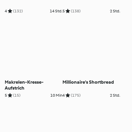
4
(132)
14 Std.
5
(138)
2 Std.
Makrelen-Kresse-
Millionaire's Shortbread
Aufstrich
5
(15)
10 Min
4
(175)
2 Std.